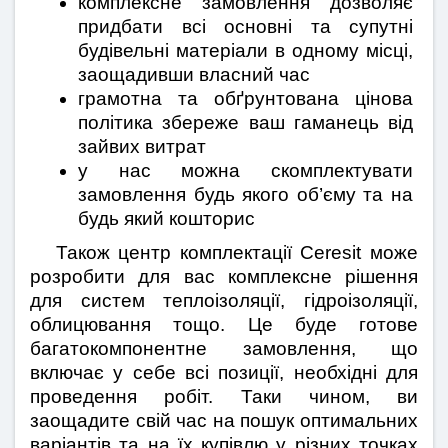
комплексне замовлення дозволяє 
придбати всі основні та супутні 
будівельні матеріали в одному місці, 
заощадивши власний час
грамотна та обґрунтована цінова 
політика збереже ваш гаманець від 
зайвих витрат
у нас можна скомплектувати 
замовлення будь якого об’єму та на 
будь який кошторис 
   Також центр комплектації Ceresit може 
розробити для вас комплексне рішення 
для систем теплоізоляції, гідроізоляції, 
облицювання тощо. Це буде готове 
багатокомпонентне замовлення, що 
включає у себе всі позиції, необхідні для 
проведення робіт. Таки чином, ви 
заощадите свій час на пошук оптимальних 
варіантів та на їх купівлю у різних точках 