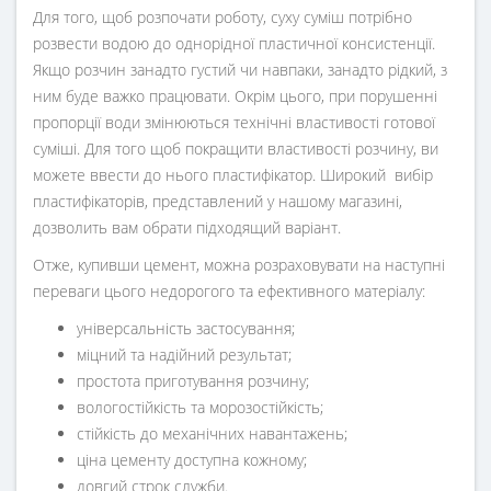
Для того, щоб розпочати роботу, суху суміш потрібно
розвести водою до однорідної пластичної консистенції.
Якщо розчин занадто густий чи навпаки, занадто рідкий, з
ним буде важко працювати. Окрім цього, при порушенні
пропорції води змінюються технічні властивості готової
суміші. Для того щоб покращити властивості розчину, ви
можете ввести до нього пластифікатор. Широкий вибір
пластифікаторів, представлений у нашому магазині,
дозволить вам обрати підходящий варіант.
Отже, купивши цемент, можна розраховувати на наступні
переваги цього недорогого та ефективного матеріалу:
універсальність застосування;
міцний та надійний результат;
простота приготування розчину;
вологостійкість та морозостійкість;
стійкість до механічних навантажень;
ціна цементу доступна кожному;
довгий строк служби.