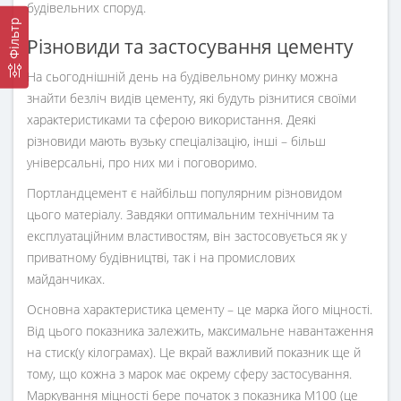
будівельних споруд.
Фільтр
Різновиди та застосування цементу
На сьогоднішній день на будівельному ринку можна
знайти безліч видів цементу, які будуть різнитися своїми
характеристиками та сферою використання. Деякі
різновиди мають вузьку спеціалізацію, інші – більш
універсальні, про них ми і поговоримо.
Портландцемент є найбільш популярним різновидом
цього матеріалу. Завдяки оптимальним технічним та
експлуатаційним властивостям, він застосовується як у
приватному будівництві, так і на промислових
майданчиках.
Основна характеристика цементу – це марка його міцності.
Від цього показника залежить, максимальне навантаження
на стиск(у кілограмах). Це вкрай важливий показник ще й
тому, що кожна з марок має окрему сферу застосування.
Маркування міцності бере початок з показника М100 (це