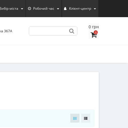
Вибiр мiста
Робочий час
Клієнт-центр
0 грн
ка 367А
0