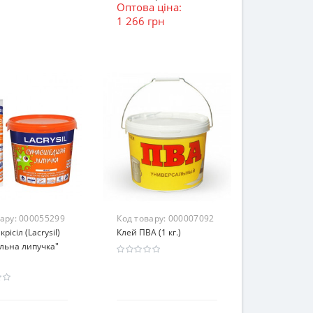
Оптова ціна:
1 266 грн
вару:
000055299
Код товару:
000007092
рісіл (Lacrysil)
Клей ПВА (1 кг.)
льна липучка"