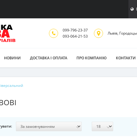
099-796-23-37
Львiв, Городоць
093-064-21-53
НОВИНИ
ДОСТАВКА І ОПЛАТА
ПРО КОМПАНІЮ
КОНТАКТИ
ніверсальний
ВОВІ
увати: