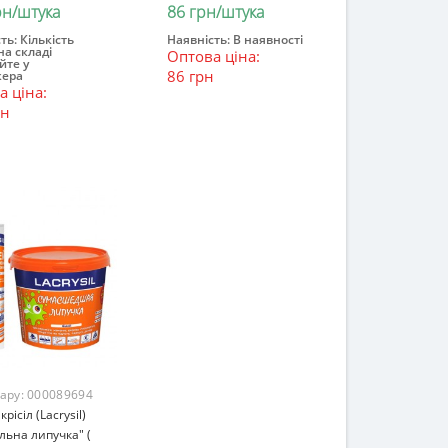
рн/штука
86 грн/штука
ть:
Кількість
Наявність:
В наявності
на складі
Оптова ціна:
ошик
В кошик
йте у
86 грн
ера
 ціна:
рн
вару:
000089694
рісіл (Lacrysil)
льна липучка" (