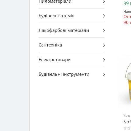
Пиломатеріали
99 
Наяв
Будівельна хімія
Опт
90 
Лакофарбові матеріали
Сантехніка
Електротовари
Будівельні інструменти
Код
Клей