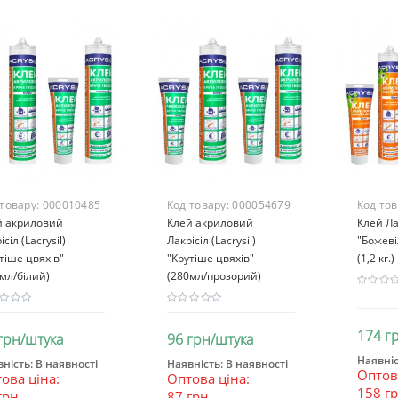
 товару:
000010485
Код товару:
000054679
Код то
й акриловий
Клей акриловий
Клей Лак
ісіл (Lacrysil)
Лакрісіл (Lacrysil)
"Божеві
тіше цвяхів"
"Крутіше цвяхів"
(1,2 кг.)
мл/білий)
(280мл/прозорий)
174 г
грн/штука
96 грн/штука
Наявніс
ність:
В наявності
Наявність:
В наявності
Оптова
В к
ова ціна:
Оптова ціна:
В кошик
В кошик
158 г
грн
87 грн