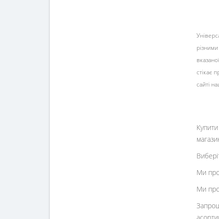
Універс
різними
вказано
стікає 
сайті н
Купити
магази
Вибері
Ми про
Ми про
Запрош
асорти