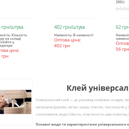
200г)
 грн/штука
402 грн/штука
62 гр
ність:
Кількість
Наявність:
В наявності
Наявніс
ру на складі
наявнос
Оптова ціна:
В кошик
В кошик
Зак
чнюйте у
Оптова
402 грн
еджера
56 гр
ова ціна:
 грн
Клей універсал
Універсальний клей — це різновид клейових складів, пр
матеріалів (дерево, метал, шкіра, пластик, текстиль) як у
схоплювання, водостійкість, еластичність шва та високу
Основні види та характеристики універсального 