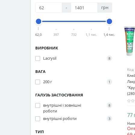
-
грн
62,0
397
732
1,1 тис.
1,4 тис.
ВИРОБНИК
Lacrysil
8
Код
ВАГА
Кле
200 г
Лакр
1
"Кру
(280
ГАЛУЗЬ ЗАСТОСУВАННЯ
внутрішні і зовнішні
8
роботи
77 
внутрішні роботи
3
Наяв
Опт
ТИП
69 