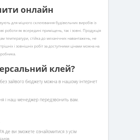
пити онлайн
вують для міцного склеювання будівельних виробів із
ві роботи як всередині приміщень, так і зовні. Продукція
адам температури, стійка до механічних навантажень, не
рішніх і зовнішніх робіт за доступними цінами можна на
иробника.
версальний клей?
і без зайвого бюджету можна в нашому інтернет
ння і наш менеджер передзвонить вам.
.
7А
де ви зможете ознайомитися з усім
алів.