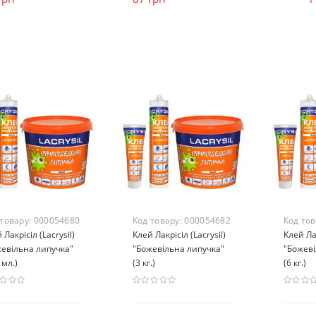
 товару:
000054680
Код товару:
000054682
Код то
 Лакрісіл (Lacrysil)
Клей Лакрісіл (Lacrysil)
Клей Лак
евільна липучка"
"Божевільна липучка"
"Божеві
 мл.)
(3 кг.)
(6 кг.)