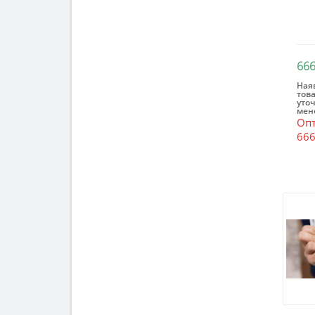
666
Наяв
това
уто
мен
Опт
666