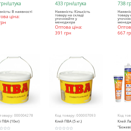
грн/штука
433 грн/штука
738 г
ність:
В наявності
Наявність:
Кількість
Наявніс
товару на складі
товару 
ова ціна:
В кошик
В кошик
В к
уточнюйте у
уточню
грн
менеджера
менедж
Оптова ціна:
Оптова
391 грн
667 г
 товару:
000004278
Код товару:
000007093
Код то
 ПВА (10кг)
Клей ПВА (5 кг.)
Клей Лак
"Божеві