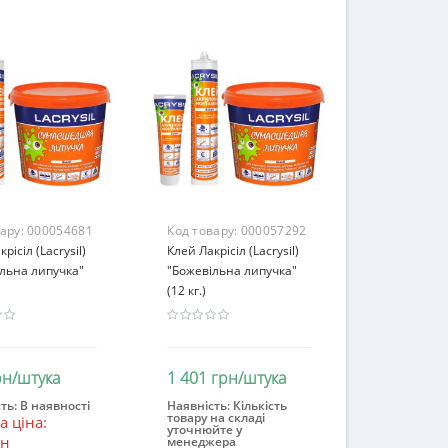
вару:
000054681
Код товару:
000057292
рісіл (Lacrysil)
Клей Лакрісіл (Lacrysil)
льна липучка"
"Божевільна липучка"
(12 кг.)
рн/штука
1 401 грн/штука
ть:
В наявності
Наявність:
Кількість
товару на складі
 ціна:
ошик
В кошик
уточнюйте у
рн
менеджера