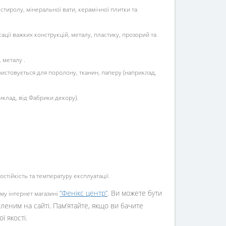
стиролу, мінеральної вати, керамічної плитки та
ції важких конструкцій, металу, пластику, прозорий та
 металу .
истовується для поролону, тканин, паперу (наприклад,
иклад, від Фабрики декору).
тійкість та температуру експлуатації.
“Фенікс центр”
. Ви можете бути
му інтернет магазині
явленим на сайті. Пам’ятайте, якщо ви бачите
ї якості.