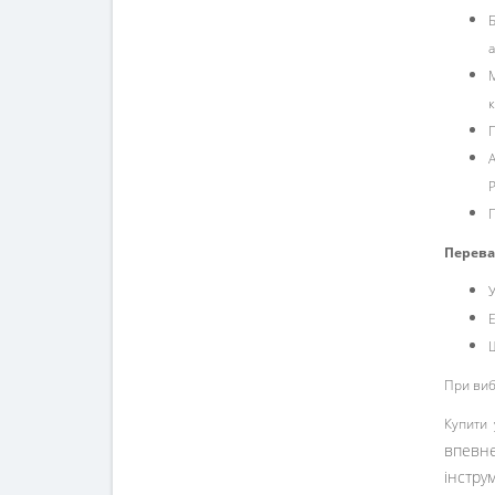
Б
М
к
П
П
Перева
У
Е
При виб
Купити 
впевнен
інструм