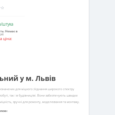
н/штука
ть:
Немає в
ті
інчився
 ціна:
н
ьний у м. Львів
изначених для міцного з'єднання широкого спектру
 побуті, так і в будівництві. Вони забезпечують швидке
 міцність, зручні для ремонту, моделювання та монтажу.
клею: