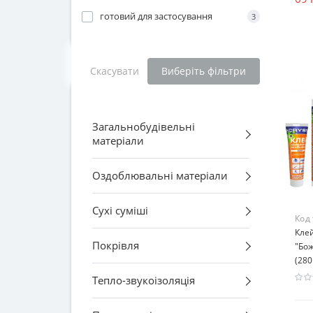
готовий для застосування
3
Скасувати
Виберіть фільтри
Загальнобудівельні
матеріали
Оздоблювальні матеріали
Сухі суміші
Код
Клей
Покрівля
"Бож
(280
Тепло-звукоізоляція