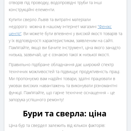
отворів під проводку, водопровідні труби та інші
конструкційні елементи.
Купити сверло Львів та витратні матеріали
недорого можна в нашому інтернет магазині
“Фенікс
центр”
. Ви можете бути впевнені у високій якості товарів та
у їх відповідності характеристикам, заявленим на сайті.
Пам’ятайте, якщо ви бачите інструмент, ціна якого занадто
низька, зазвичай, це є ознакою такої ж низької якості.
Правильно підібране обладнання дає широкий спектр
технічних можливостей та підвищує продуктивність праці.
Ми пропонуємо вам надійні товари, здатні працювати в
умовах високих навантажень та виконувати різноманітні
функції. Пам’ятайте, що гарне технічне оснащення – це
запорука успішного ремонту!
Б
ури та сверла: ціна
Ціна бур та свердел залежить від кількох факторів: