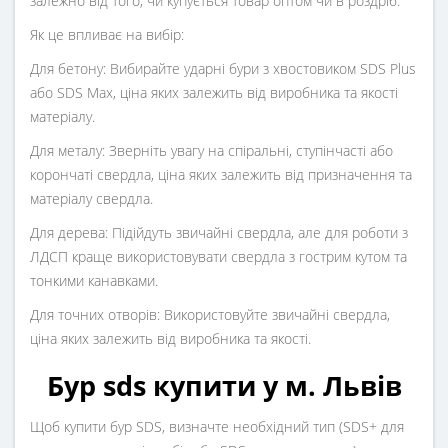
залежно від того, чи купується товар оптом чи в роздріб.
Як це впливає на вибір:
Для бетону: Вибирайте ударні бури з хвостовиком SDS Plus
або SDS Max, ціна яких залежить від виробника та якості
матеріалу.
Для металу: Зверніть увагу на спіральні, ступінчасті або
корончаті свердла, ціна яких залежить від призначення та
матеріалу свердла.
Для дерева: Підійдуть звичайні свердла, але для роботи з
ЛДСП краще використовувати свердла з гострим кутом та
тонкими канавками.
Для точних отворів: Використовуйте звичайні свердла,
ціна яких залежить від виробника та якості.
Бур sds купити у м. Львів
Щоб купити бур SDS, визначте необхідний тип (SDS+ для