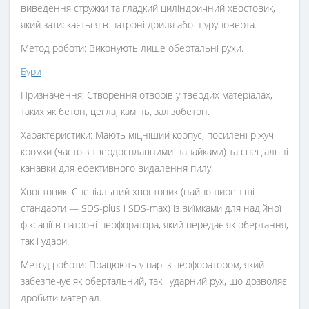
виведення стружки та гладкий циліндричний хвостовик,
який затискається в патроні дриля або шуруповерта.
Метод роботи: Виконують лише обертальні рухи.
Бури
Призначення: Створення отворів у твердих матеріалах,
таких як бетон, цегла, камінь, залізобетон.
Характеристики: Мають міцніший корпус, посилені ріжучі
кромки (часто з твердосплавними напайками) та спеціальні
канавки для ефективного видалення пилу.
Хвостовик: Спеціальний хвостовик (найпоширеніші
стандарти — SDS-plus і SDS-max) із виїмками для надійної
фіксації в патроні перфоратора, який передає як обертання,
так і удари.
Метод роботи: Працюють у парі з перфоратором, який
забезпечує як обертальний, так і ударний рух, що дозволяє
дробити матеріал.