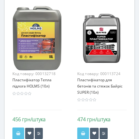
Код товару:
000132718
Код товару:
000113724
Пластифікатор Тепла
Пластифікатор для
підлога HOLMS (10л)
бетонів та стяжок Байріс
SUPER (10л)
456 грн/штука
474 грн/штука