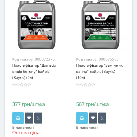
Код товару:
000072375
Код товару:
000076586
Пластифікатор "Для всіх
Пластифікатор "Замінник
видів бетону" Байріс
вапна" Байріс (Bayris)
(Bayris) (5л)
(10л)
377 грн/штука
587 грн/штука
В наявності
В наявності
Оптова ціна: