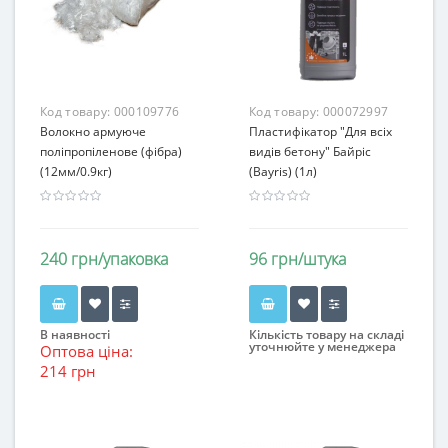
Код товару:
000109776
Код товару:
000072997
Волокно армуюче
Пластифікатор "Для всіх
поліпропіленове (фібра)
видів бетону" Байріс
(12мм/0.9кг)
(Bayris) (1л)
240 грн/упаковка
96 грн/штука
В наявності
Кількість товару на складі
уточнюйте у менеджера
Оптова ціна:
214 грн