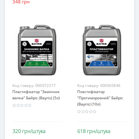
348 грн
Код товару:
000072377
Код товару:
000065846
Пластифікатор "Замінник
Пластифікатор
вапна" Байріс (Bayris) (5л)
"Протиморозний" Байріс
(Bayris) (10л)
320 грн/штука
618 грн/штука