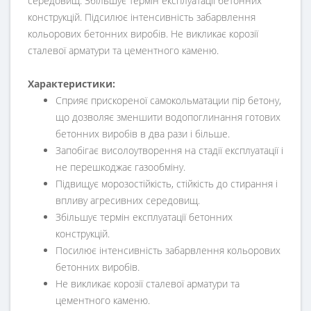
середовищ. Збільшує термін експлуатації бетонних
конструкцій. Підсилює інтенсивність забарвлення
кольорових бетонних виробів. Не викликає корозії
сталевої арматури та цементного каменю.
Характеристики:
Сприяє прискореної самокольматации пір бетону,
що дозволяє зменшити водопоглинання готових
бетонних виробів в два рази і більше.
Запобігає висолоутворення на стадії експлуатації і
не перешкоджає газообміну.
Підвищує морозостійкість, стійкість до стирання і
впливу агресивних середовищ.
Збільшує термін експлуатації бетонних
конструкцій.
Посилює інтенсивність забарвлення кольорових
бетонних виробів.
Не викликає корозії сталевої арматури та
цементного каменю.