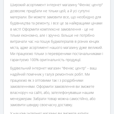
Широкий асортимент інтернет магазину "Фенікс центр"
дозволяє придбати не тільки цей, а й усі супутні
матеріали. Ви можете замовити все, що необхідно для
будівництва та ремонту, і все це за найкращими цінами
в місті! Оформити комплексне замовлення - це не
тільки економно, але і зручно. Більше не потрібно
витрачати час на пошук будматеріалів в різних кінцях
міста, адже асортимент нашого магазину дуже великий.
Ми працюємо тільки з перевіреними постачальниками і
гарантуємо 100% оригінальність продукції.
Будівельний інтернет магазин
“
Фенікс центр
” – ваш
надійний помічник у галузі ремонтних робіт. Ми
працюємо як з оптовими так і з роздрібними
замовленнями. Оформити замовлення ви зможете
власноруч на сайті, або, зателефонувавши нашим
менеджерам. Забрати товар можна самостійно, або
замовити швидку своєчасну доставку.
У нашому інтернет магазині ви зможете купити