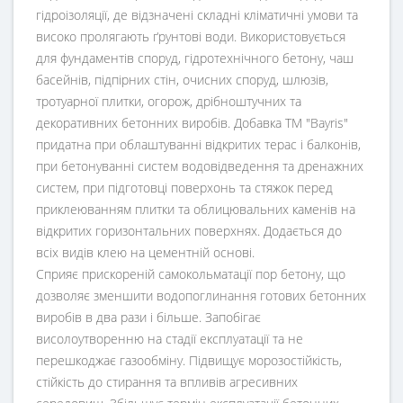
гідроізоляції, де відзначені складні кліматичні умови та
високо пролягають ґрунтові води. Використовується
для фундаментів споруд, гідротехнічного бетону, чаш
басейнів, підпірних стін, очисних споруд, шлюзів,
тротуарної плитки, огорож, дрібноштучних та
декоративних бетонних виробів. Добавка ТМ "Bayris"
придатна при облаштуванні відкритих терас і балконів,
при бетонуванні систем водовідведення та дренажних
систем, при підготовці поверхонь та стяжок перед
приклеюванням плитки та облицювальних каменів на
відкритих горизонтальних поверхнях. Додається до
всіх видів клею на цементній основі.
Сприяє прискореній самокольматації пор бетону, що
дозволяє зменшити водопоглинання готових бетонних
виробів в два рази і більше. Запобігає
висолоутворенню на стадії експлуатації та не
перешкоджає газообміну. Підвищує морозостійкість,
стійкість до стирання та впливів агресивних