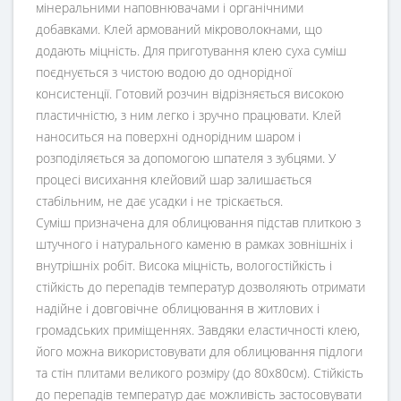
мінеральними наповнювачами і органічними
добавками. Клей армований мікроволокнами, що
додають міцність. Для приготування клею суха суміш
поєднується з чистою водою до однорідної
консистенції. Готовий розчин відрізняється високою
пластичністю, з ним легко і зручно працювати. Клей
наноситься на поверхні однорідним шаром і
розподіляється за допомогою шпателя з зубцями. У
процесі висихання клейовий шар залишається
стабільним, не дає усадки і не тріскається.
Суміш призначена для облицювання підстав плиткою з
штучного і натурального каменю в рамках зовнішніх і
внутрішніх робіт. Висока міцність, вологостійкість і
стійкість до перепадів температур дозволяють отримати
надійне і довговічне облицювання в житлових і
громадських приміщеннях. Завдяки еластичності клею,
його можна використовувати для облицювання підлоги
та стін плитами великого розміру (до 80х80см). Стійкість
до перепадів температур дає можливість застосовувати