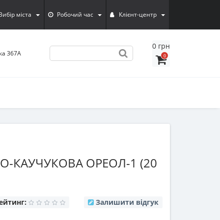
Вибiр мiста
Робочий час
Клієнт-центр
0 грн
ка 367А
0
О-КАУЧУКОВА ОРЕОЛ-1 (20
ейтинг:
Залишити відгук