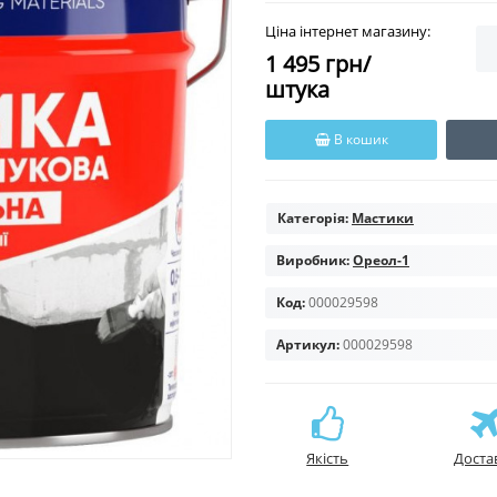
Ціна інтернет магазину:
1 495 грн/
штука
В кошик
Категорія:
Мастики
Виробник:
Ореол-1
Код:
000029598
Артикул:
000029598
Якість
Доста