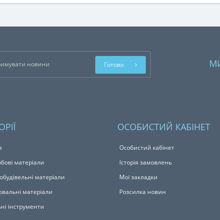
М
Готово
ОРІЇ
ОСОБИСТИЙ КАБІНЕТ
я
Особистий кабінет
бові матеріали
Історія замовлень
обудівельні матеріали
Мої закладки
вальні матеріали
Розсилка новин
ьні інструменти