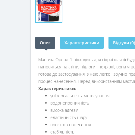
Опис
Характеристики
Відгуки (0)
Мастика Ореол-1 підходить для гідроізоляції буд
наноситься на стіни, підлоги і покрівлі, вона у
готова до застосування, з нею легко і зручно п
процес нанесення. Перед використанням мастики
Характеристики:
універсальність застосування
водонепроникність
висока адгезія
еластичність шару
простота нанесення
стабільність