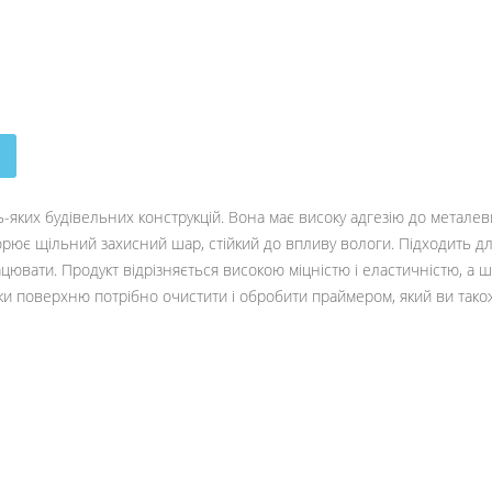
ь-яких будівельних конструкцій. Вона має високу адгезію до металев
творює щільний захисний шар, стійкий до впливу вологи. Підходить дл
рацювати. Продукт відрізняється високою міцністю і еластичністю, 
 поверхню потрібно очистити і обробити праймером, який ви також