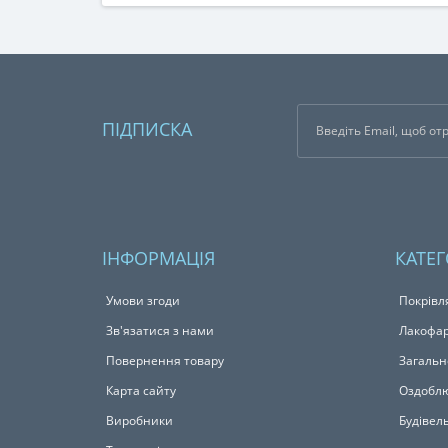
ПІДПИСКА
ІНФОРМАЦІЯ
КАТЕГ
Умови згоди
Покрівл
Зв'язатися з нами
Лакофар
Повернення товару
Загальн
Карта сайту
Оздоблю
Виробники
Будівел