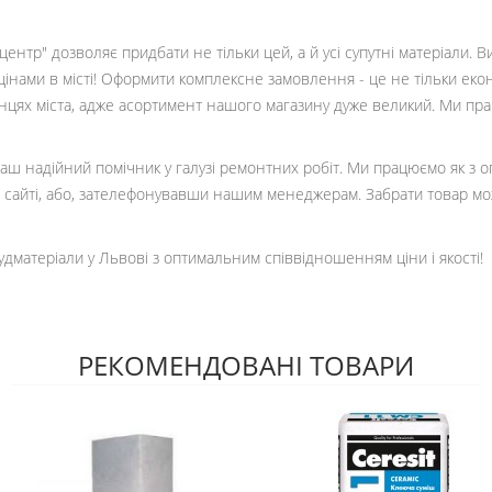
ентр" дозволяє придбати не тільки цей, а й усі супутні матеріали. 
цінами в місті! Оформити комплексне замовлення - це не тільки еко
кінцях міста, адже асортимент нашого магазину дуже великий. Ми пр
 ваш надійний помічник у галузі ремонтних робіт. Ми працюємо як з 
сайті, або, зателефонувавши нашим менеджерам. Забрати товар мо
удматеріали у Львові з оптимальним співвідношенням ціни і якості!
РЕКОМЕНДОВАНІ ТОВАРИ