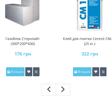
Газоблок Стоунлайт
Клей для плитки Ceresit СМ
(300*200*600)
(25 кг.)
176 грн
322 грн
В кошик
В кошик