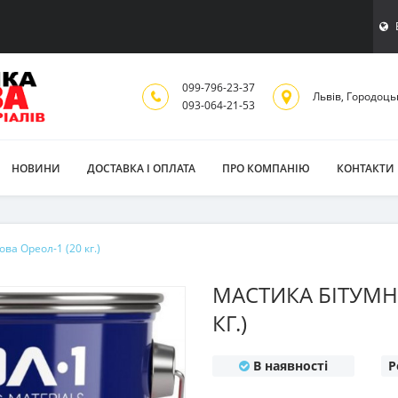
099-796-23-37
Львiв, Городоць
093-064-21-53
НОВИНИ
ДОСТАВКА І ОПЛАТА
ПРО КОМПАНІЮ
КОНТАКТИ
ва Ореол-1 (20 кг.)
МАСТИКА БІТУМН
КГ.)
В наявності
Р