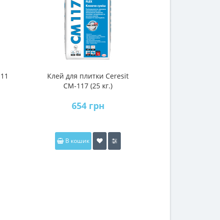
-11
Клей для плитки Ceresit
Клей для газо
СМ-117 (25 кг.)
ПБ-55 
654 грн
240
В кошик
В коши