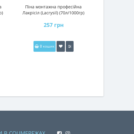
а
Піна монтажна професійна
Піна монтажна 
р)
Лакрісіл (Lacrysil) (70л/1000гр)
(Lacrysil) 
257 грн
191
В кошик
В коши
И В СОЦМЕРЕЖАХ