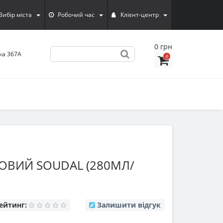
Вибiр мiста
Робочий час
Клієнт-центр
0 грн
ка 367А
0
ОВИЙ SOUDAL (280МЛ/
ейтинг:
Залишити відгук