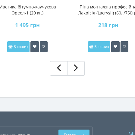
Мастика бітумно-каучукова
Піна монтажна професійн
Ореол-1 (20 кг.)
Лакрісіл (Lacrysil) (60л/750г
1 495 грн
218 грн
В кошик
В кошик
М
Готово