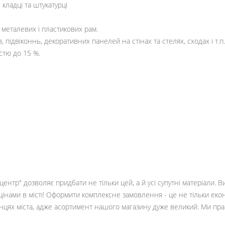
кладці та штукатурці
металевих і пластикових рам.
ідвіконнь, декоративних панелей на стінах та стелях, сходах і т.п.
стю до 15 %.
ентр" дозволяє придбати не тільки цей, а й усі супутні матеріали. 
цінами в місті! Оформити комплексне замовлення - це не тільки еко
кінцях міста, адже асортимент нашого магазину дуже великий. Ми пр