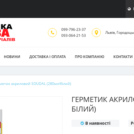
099-796-23-37
Львiв, Городоць
093-064-21-53
НОВИНИ
ДОСТАВКА І ОПЛАТА
ПРО КОМПАНІЮ
КОНТАКТИ
метик акриловий SOUDAL (280мл/білий)
ГЕРМЕТИК АКРИЛ
БІЛИЙ)
В наявності
Р