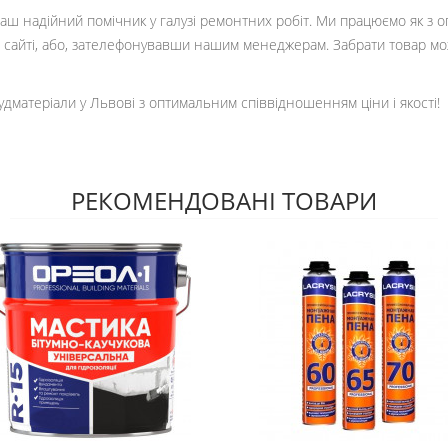
 ваш надійний помічник у галузі ремонтних робіт. Ми працюємо як з 
сайті, або, зателефонувавши нашим менеджерам. Забрати товар мо
удматеріали у Львові з оптимальним співвідношенням ціни і якості!
РЕКОМЕНДОВАНІ ТОВАРИ