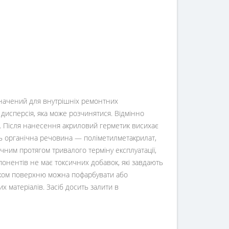
значений для внутрішніх ремонтних
дисперсія, яка може розчинятися. Відмінно
. Після нанесення акриловий герметик висихає
ть органічна речовина — поліметилметакрилат,
чним протягом тривалого терміну експлуатації,
мпонентів не має токсичних добавок, які завдають
иком поверхню можна пофарбувати або
х матеріалів. Засіб досить залити в