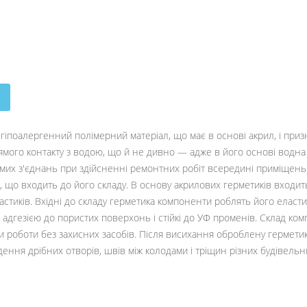
гіпоалергенний полімерний матеріал, що має в основі акрил, і при
ямого контакту з водою, що й не дивно — адже в його основі водна 
мих з'єднань при здійсненні ремонтних робіт всередині приміщень
, що входить до його складу. В основу акрилових герметиків входи
стиків. Вхідні до складу герметика компоненти роблять його еласти
ю адгезією до пористих поверхонь і стійкі до УФ променів. Склад ко
 роботи без захисних засобів. Після висихання оброблену гермет
ення дрібних отворів, швів між колодами і тріщин різних будівельни