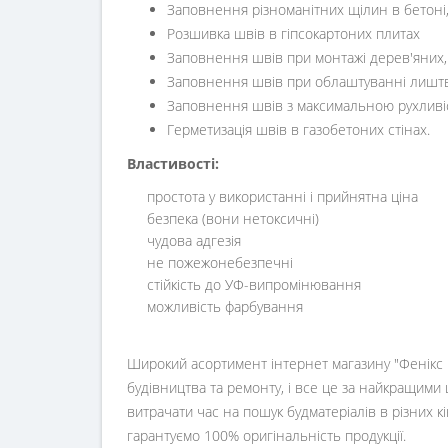
Заповнення різноманітних щілин в бетоні, 
Розшивка швів в гіпсокартоних плитах
Заповнення швів при монтажі дерев'яних, 
Заповнення швів при облаштуванні лиштв, п
Заповнення швів з максимальною рухливі
Герметизація швів в газобетоних стінах.
Властивості
:
простота у використанні і прийнятна ціна
безпека (вони нетоксичні)
чудова адгезія
не пожежонебезпечні
стійкість до УФ-випромінювання
можливість фарбування
Широкий асортимент інтернет магазину "Фенікс ц
будівництва та ремонту, і все це за найкращими 
витрачати час на пошук будматеріалів в різних 
гарантуємо 100% оригінальність продукції.