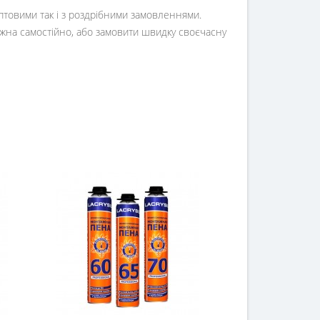
оптовими так і з роздрібними замовленнями.
жна самостійно, або замовити швидку своєчасну