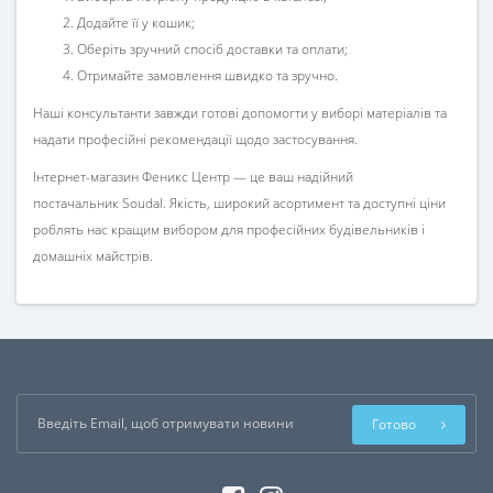
Додайте її у кошик;
Оберіть зручний спосіб доставки та оплати;
Отримайте замовлення швидко та зручно.
Наші консультанти завжди готові допомогти у виборі матеріалів та
надати професійні рекомендації щодо застосування.
Інтернет-магазин
Феникс Центр
— це ваш надійний
постачальник
Soudal
. Якість, широкий асортимент та доступні ціни
роблять нас кращим вибором для професійних будівельників і
домашніх майстрів.
Готово