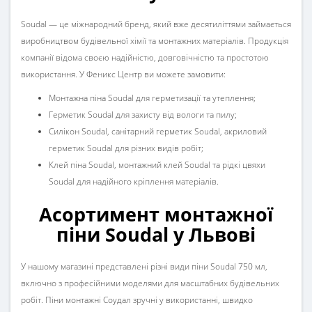
Soudal
— це міжнародний бренд, який вже десятиліттями займається
виробництвом
будівельної хімії
та монтажних матеріалів. Продукція
компанії відома своєю надійністю, довговічністю та простотою
використання. У
Феникс Центр
ви можете замовити:
Монтажна піна Soudal
для герметизації та утеплення;
Герметик Soudal
для захисту від вологи та пилу;
Силікон Soudal
,
санітарний герметик Soudal
,
акриловий
герметик Soudal
для різних видів робіт;
Клей піна Soudal
,
монтажний клей Soudal
та
рідкі цвяхи
Soudal
для надійного кріплення матеріалів.
Асортимент монтажної
піни Soudal у Львові
У нашому магазині представлені різні види
піни Soudal 750 мл
,
включно з професійними моделями для масштабних будівельних
робіт.
Піни монтажні Соудал
зручні у використанні, швидко