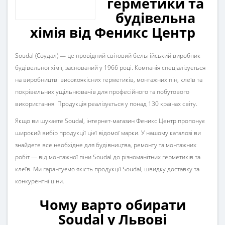
герметики та
будівельна
хімія від Феникс Центр
Soudal (Соудал) — це провідний світовий бельгійський виробник
будівельної хімії, заснований у 1966 році. Компанія спеціалізується
на виробництві високоякісних герметиків, монтажних пін, клеїв та
покрівельних ущільнювачів для професійного та побутового
використання. Продукція реалізується у понад 130 країнах світу.
Якщо ви шукаєте
Soudal
, інтернет-магазин
Феникс Центр
пропонує
широкий вибір продукції цієї відомої марки. У нашому каталозі ви
знайдете все необхідне для будівництва, ремонту та монтажних
робіт — від
монтажної піни Soudal
до різноманітних герметиків та
клеїв. Ми гарантуємо
якість продукції Soudal
, швидку доставку та
конкурентні ціни.
Чому варто обирати
Soudal у Львові