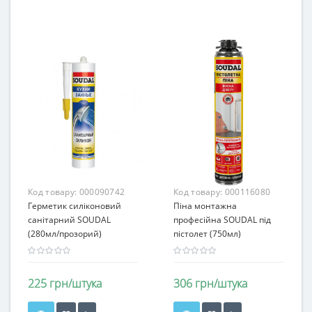
Код товару:
000090742
Код товару:
000116080
Герметик силіконовий
Піна монтажна
санітарний SOUDAL
професійна SOUDAL під
(280мл/прозорий)
пістолет (750мл)
225 грн/штука
306 грн/штука