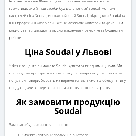
Інтернет-магазин
Феникс Центр
пропонує не лише піни та
герметики, але й інші засоби
будівельної хімії Soudal
: монтажні
клеї,
клей піна Soudal
,
монтажний клей Soudal
,
рідкі цвяхи Soudal
та
інші професійні матеріали. Все це дозволяє майстрам та домашнім
користувачам швидко та якісно виконувати ремонтні та будівельні
роботи.
Ціна Soudal у Львові
У
Феникс Центр
ви можете
Soudal купити
за вигідними цінами. Ми
пропонуємо прозору цінову політику, регулярні акції та знижки на
популярні товари.
Soudal ціна
варіюється залежно від об’єму та типу
продукції, але завжди залишається конкурентною на ринку.
Як замовити продукцію
Soudal
Замовити будь-який товар просто:
Виберіть потрібну продукцію в каталозі;