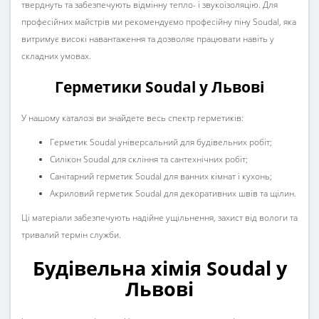
тверднуть та забезпечують відмінну тепло- і звукоізоляцію. Для
професійних майстрів ми рекомендуємо
професійну піну Soudal
, яка
витримує високі навантаження та дозволяє працювати навіть у
складних умовах.
Герметики Soudal у Львові
У нашому каталозі ви знайдете весь спектр герметиків:
Герметик Soudal
універсальний для будівельних робіт;
Силікон Soudal
для скління та сантехнічних робіт;
Санітарний герметик Soudal
для ванних кімнат і кухонь;
Акриловий герметик Soudal
для декоративних швів та щілин.
Ці матеріали забезпечують надійне ущільнення, захист від вологи та
тривалий термін служби.
Будівельна хімія Soudal у
Львові