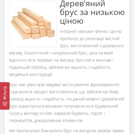
Дерев'яний
брус за низькою
ціною
Інтернет магазин Фенікс Центр
пропонує до реалізації якісний
брус, виготовлений з деревного
масиву. Екологічний і натуральний брус, ціна на який
відносно всіх переваг не висока, простий в монтажі і
подальшій обробці, забезпечує міцність і надійність
зводяться конструкцій.
Брус має рівні краї завдяки застосуванню фрезерування і
Фільтр
стругання в процесі виготовлення, що забезпечує йому
хорошу міцність і надійність. На даний момент дерев'яний
брус користується великою популярністю в будівельній
галузі у вигляді основ і каркасів будівель, підлог і
перекриттів, декоративних елементів.
Ми пропонуємо Вам купити брус на вигідних умовах прямо