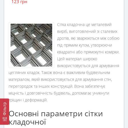
123 грн
Сітка кладочна це металевий
виріб, виготовлений зі сталевих
дротів, які зварюються між собою
під прямим кутом, утворюючи
квадратні або прямокутні комірки.
Цей матеріал широко
використовується для армування
цегляних кладок. Також вона є важливим будівельним
матеріалом, який використовується для армування стін,
перегородок та інших конструкцій. Вона забезпечує
міцність і довговічність будівель, допомагає уникнути
тріщин і деформацій.
Фільтр
Основні параметри сітки
кладочної