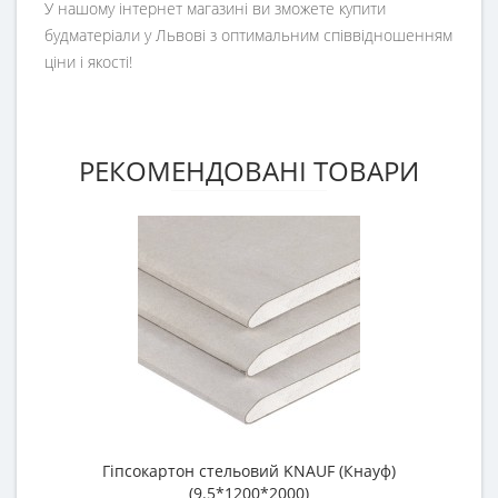
У нашому інтернет магазині ви зможете купити
будматеріали у Львові з оптимальним співвідношенням
ціни і якості!
РЕКОМЕНДОВАНІ ТОВАРИ
Гіпсокартон стельовий KNAUF (Кнауф)
П
(9.5*1200*2000)