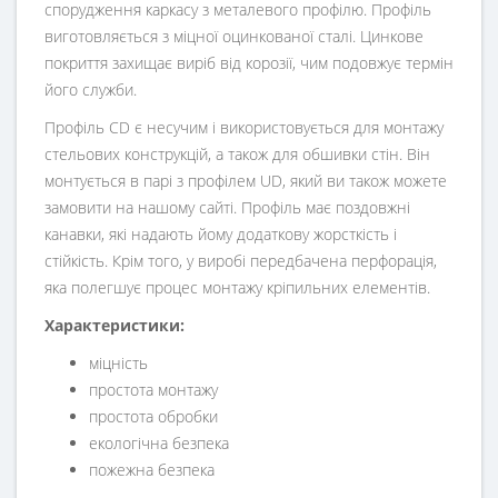
спорудження каркасу з металевого профілю. Профіль
виготовляється з міцної оцинкованої сталі. Цинкове
покриття захищає виріб від корозії, чим подовжує термін
його служби.
Профіль CD є несучим і використовується для монтажу
стельових конструкцій, а також для обшивки стін. Він
монтується в парі з профілем UD, який ви також можете
замовити на нашому сайті. Профіль має поздовжні
канавки, які надають йому додаткову жорсткість і
стійкість. Крім того, у виробі передбачена перфорація,
яка полегшує процес монтажу кріпильних елементів.
Характеристики:
міцність
простота монтажу
простота обробки
екологічна безпека
пожежна безпека