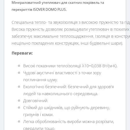
Мінераловатний утеплювач для скатних покрівель та
перекриттів ISOVER DOMO PLUS.
Спеціальна тепло- та звукоізоляція з високою пружністю та 
Висока пружність дозволяє розміщувати утеплювач в похилих 
забезпечує максимальне теплоощадження. Ізоляція в конструк
нещільно покладених конструкціях, інші будівельні шари).
Переваги:
Високі показники теплоізоляції
λ10=0,038 Вт/(м∙К).
Чудові акустичні властивості з точки зору
поглинання шуму.
Екологічно безпечний: безпечний для здоров'я
людей та навколишнього середовища.
Довговічний.
Стійкий до шкідників, що руйнують деревину,
гризунів і комах.
Легка оброблюваність вироби можна розрізати,
свердлити тощо.