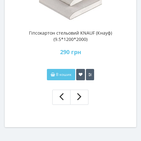
Гіпсокартон стельовий KNAUF (Кнауф)
П
(9.5*1200*2000)
290 грн
В кошик