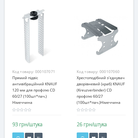
Код товару:
000107071
Код товару:
000107060
Прямий підвіс
Хрестоподібний з'єднувач
антивібраційний KNAUF
дворівневий (краб) KNAUF
120 мм для профілю CD
(Kreuzverbinder) CD
60/27 (100шт*пач.)
профілю 60/27
Німеччина
(100шт*пач.)Німеччина
93 грн/штука
26 грн/штука