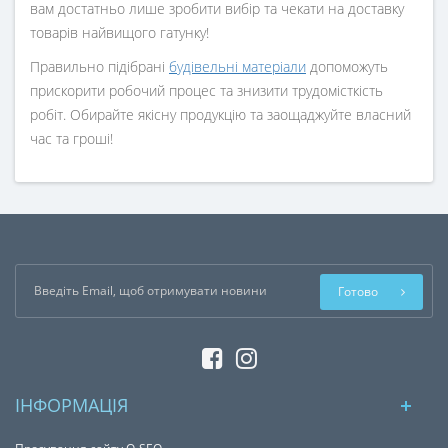
вам достатньо лише зробити вибір та чекати на доставку
товарів найвищого гатунку!
Правильно підібрані
будівельні матеріали
допоможуть
прискорити робочий процес та знизити трудомісткість
робіт. Обирайте якісну продукцію та заощаджуйте власний
час та гроші!
Готово
ІНФОРМАЦІЯ