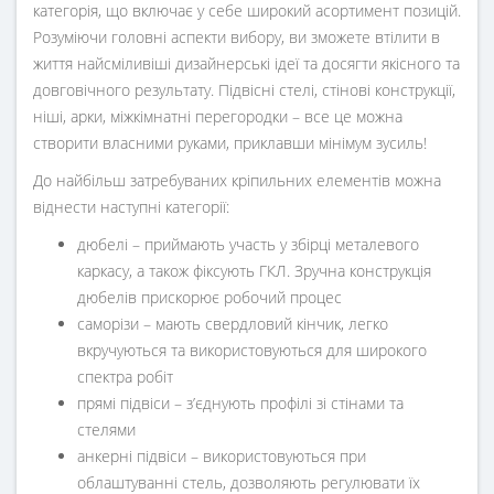
категорія, що включає у себе широкий асортимент позицій.
Розуміючи головні аспекти вибору, ви зможете втілити в
життя найсміливіші дизайнерські ідеї та досягти якісного та
довговічного результату. Підвісні стелі, стінові конструкції,
ніші, арки, міжкімнатні перегородки – все це можна
створити власними руками, приклавши мінімум зусиль!
До найбільш затребуваних кріпильних елементів можна
віднести наступні категорії:
дюбелі – приймають участь у збірці металевого
каркасу, а також фіксують ГКЛ. Зручна конструкція
дюбелів прискорює робочий процес
саморізи – мають свердловий кінчик, легко
вкручуються та використовуються для широкого
спектра робіт
прямі підвіси – з’єднують профілі зі стінами та
стелями
анкерні підвіси – використовуються при
облаштуванні стель, дозволяють регулювати їх