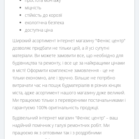
простота монтажу
міцність
стійкість до корозії
екологічна безпека
доступна ціна
Широкий асортимент інтернет магазину "Фенікс центр"
дозволяє придбати не тільки цей, а й усі супутні
матеріали. Ви можете замовити все, що необхідно для
будівництва та ремонту, і все це за найкращими цінами
в місті! Оформити комплексне замовлення - це не
тільки економно, але і зручно. Більше не потрібно
витрачати час на пошук будматеріалів в різних кінцях
міста, адже асортимент нашого магазину дуже великий.
Ми працюємо тільки з перевіреними постачальниками і
гарантуємо 100% оригінальність продукції.
Будівельний інтернет магазин
“
Фенікс центр
” – ваш
надійний помічник у галузі ремонтних робіт. Ми
працюємо як з оптовими так і з роздрібними