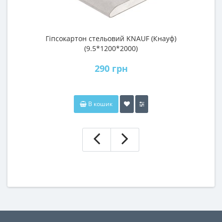
Гіпсокартон стельовий KNAUF (Кнауф)
П
(9.5*1200*2000)
290 грн
В кошик