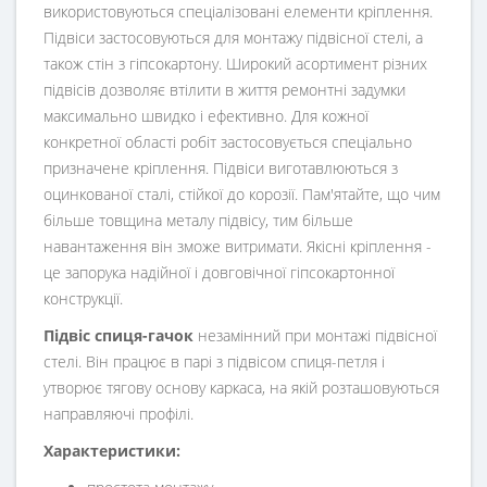
використовуються спеціалізовані елементи кріплення.
Підвіси застосовуються для монтажу підвісної стелі, а
також стін з гіпсокартону. Широкий асортимент різних
підвісів дозволяє втілити в життя ремонтні задумки
максимально швидко і ефективно. Для кожної
конкретної області робіт застосовується спеціально
призначене кріплення. Підвіси виготавлюються з
оцинкованої сталі, стійкої до корозії. Пам'ятайте, що чим
більше товщина металу підвісу, тим більше
навантаження він зможе витримати. Якісні кріплення -
це запорука надійної і довговічної гіпсокартонної
конструкції.
Підвіс спиця-гачок
незамінний при монтажі підвісної
стелі. Він працює в парі з підвісом спиця-петля і
утворює тягову основу каркаса, на якій розташовуються
направляючі профілі.
Характеристики: