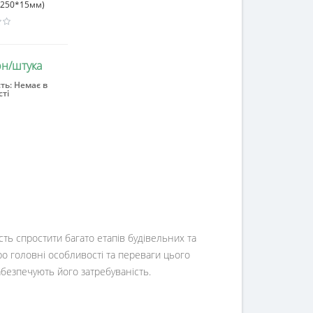
1250*15мм)
рн/штука
ть:
Немає в
ті
інчився
ть спростити багато етапів будівельних та
ро головні особливості та переваги цього
забезпечують його затребуваність.