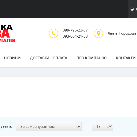
099-796-23-37
Львiв, Городоць
093-064-21-53
НОВИНИ
ДОСТАВКА І ОПЛАТА
ПРО КОМПАНІЮ
КОНТАКТИ
увати: