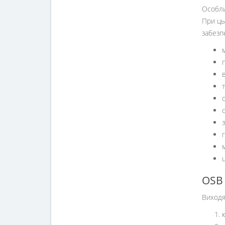
Особли
При ць
забезп
OSB 
Виходя