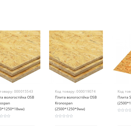
 товару:
000015543
Код товару:
000019074
Код то
а вологостійка OSB
Плита вологостійка OSB
Плита S
nospan
Kronospan
(2500*
00*1250*18мм)
(2500*1250*9мм)