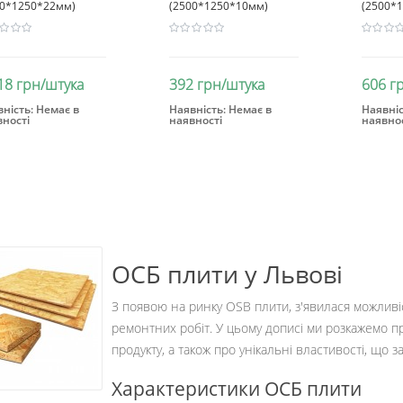
00*1250*22мм)
(2500*1250*10мм)
(2500*
18 грн/штука
392 грн/штука
606 г
ність:
Немає в
Наявність:
Немає в
Наявніс
вності
наявності
наявнос
Закінчився
Закінчився
Зак
ОСБ плити у Львові
З появою на ринку OSB плити, з'явилася можливіс
ремонтних робіт. У цьому дописі ми розкажемо п
продукту, а також про унікальні властивості, що 
Характеристики ОСБ плити