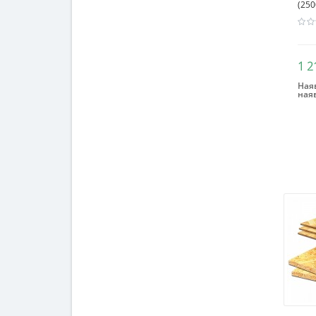
(25
1 2
Наяв
ная