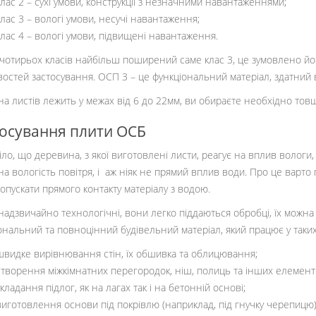
клас 2 – сухі умови, конструкції з незначними навантаженнями;
клас 3 – вологі умови, несучі навантаження;
клас 4 – вологі умови, підвищені навантаження.
чотирьох класів найбільш поширений саме клас 3, це зумовлено йо
остей застосування. ОСП 3 – це функціональний матеріал, здатний 
а листів лежить у межах від 6 до 22мм, ви обираєте необхідно тов
осування плити ОСБ
іло, що деревина, з якої виготовлені листи, реагує на вплив вологи, 
на вологість повітря, і аж ніяк не прямий вплив води. Про це варто п
допускати прямого контакту матеріалу з водою.
надзвичайно технологічні, вони легко піддаються обробці, їх можна 
ональний та повноцінний будівельний матеріал, який працює у таки
швидке вирівнювання стін, їх обшивка та облицювання;
створення міжкімнатних перегородок, ніш, полиць та інших елементі
укладання підлог, як на лагах так і на бетонній основі;
виготовлення основи під покрівлю (наприклад, під гнучку черепицю)