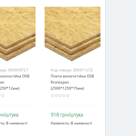
вару:
000008727
Код товару:
000011272
ологостійка OSB
Плита вологостійка OSB
pan
Kronospan
1250*12мм)
(2500*1250*15мм)
рн/штука
918 грн/штука
ть:
В наявності
Наявність:
В наявності
ошик
В кошик