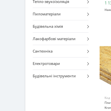
Тепло-звукоізоляція
1 1
Наяв
Пиломатеріали
Будівельна хімія
Лакофарбові матеріали
Сантехніка
Електротовари
Будівельні інструменти
Код
Плит
Kro