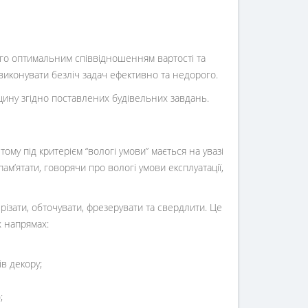
го оптимальним співвідношенням вартості та
виконувати безліч задач ефективно та недорого.
щину згідно поставлених будівельних завдань.
тому під критерієм “вологі умови” мається на увазі
ам’ятати, говорячи про вологі умови експлуатації,
різати, обточувати, фрезерувати та свердлити. Це
х напрямах:
в декору;
;