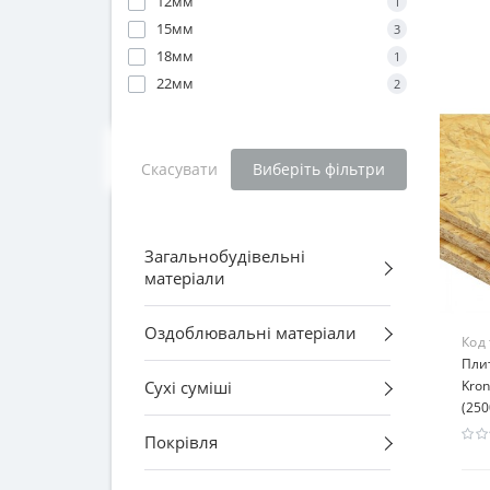
12мм
1
15мм
3
18мм
1
22мм
2
Скасувати
Виберіть фільтри
Загальнобудівельні
матеріали
Оздоблювальні матеріали
Код
Плит
Сухі суміші
Kro
(25
Покрівля