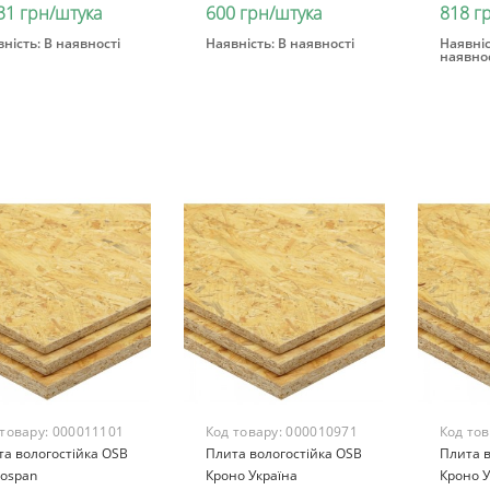
31 грн/штука
600 грн/штука
818 г
ність:
В наявності
Наявність:
В наявності
Наявніс
наявнос
В кошик
В кошик
Зак
 товару:
000011101
Код товару:
000010971
Код то
а вологостійка OSB
Плита вологостійка OSB
Плита в
nospan
Кроно Україна
Кроно У