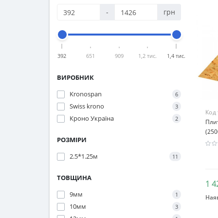
-
грн
392
651
909
1,2 тис.
1,4 тис.
ВИРОБНИК
Kronospan
6
Swiss krono
3
Код
Кроно Україна
2
Плит
(25
РОЗМІРИ
2.5*1.25м
11
ТОВЩИНА
1 4
9мм
1
Наяв
10мм
3