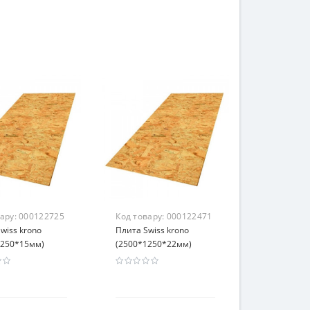
вару:
000122725
Код товару:
000122471
wiss krono
Плита Swiss krono
1250*15мм)
(2500*1250*22мм)