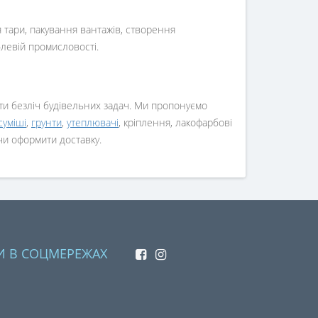
 тари, пакування вантажів, створення
блевій промисловості.
ити безліч будівельних задач. Ми пропонуємо
 суміші
,
грунти
,
утеплювачі
, кріплення, лакофарбові
 чи оформити доставку.
И В СОЦМЕРЕЖАХ