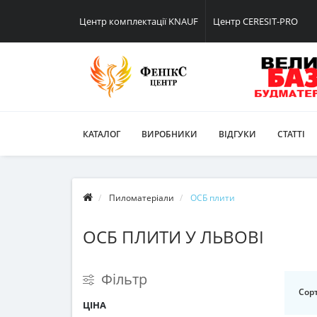
Центр комплектації KNAUF
Центр CERESIT-PRO
КАТАЛОГ
ВИРОБНИКИ
ВІДГУКИ
СТАТТІ
Пиломатеріали
ОСБ плити
ОСБ ПЛИТИ У ЛЬВОВІ
Фільтр
Сорт
ЦІНА