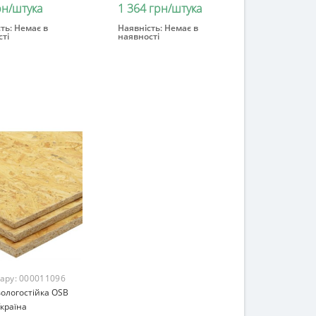
рн/штука
1 364 грн/штука
ть:
Немає в
Наявність:
Немає в
ті
наявності
інчився
Закінчився
вару:
000011096
ологостійка OSB
країна