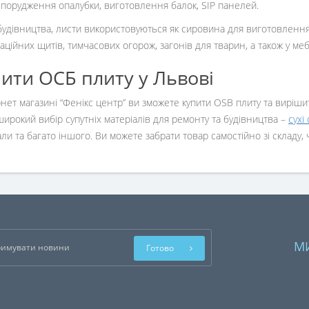
спорудження опалубки, виготовлення балок, SIP панелей.
будівництва, листи використовуються як сировина для виготовлення
аційних щитів, тимчасових огорож, загонів для тварин, а також у ме
ити ОСБ плиту у Львові
рнет магазині “Фенікс центр” ви зможете купити OSB плиту та виріш
широкий вибір супутніх матеріалів для ремонту та будівництва –
сухі
али та багато іншого. Ви можете забрати товар самостійно зі складу,
М
Готово