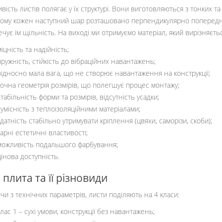
вість листів полягає у їх структурі. Вони виготовляються з тонких т
ому кожен наступний шар розташовано перпендикулярно попереднь
ечує їм щільність. На виході ми отримуємо матеріал, який вирізняєт
міцність та надійність;
пружність, стійкість до вібраційних навантажень;
відносно мала вага, що не створює навантаження на конструкції;
точна геометрія розмірів, що полегшує процес монтажу;
стабільність форми та розмірів, відсутність усадки;
сумісність з теплоізоляційними матеріалами;
здатність стабільно утримувати кріплення (цвяхи, саморізи, скоби);
гарні естетичні властивості;
можливість подальшого фарбування;
цінова доступність.
плита та її різновиди
чи з технічних параметрів, листи поділяють на 4 класи:
клас 1 – сухі умови, конструкції без навантажень;