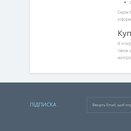
Окрім 
інформ
Куп
В інте
також 
матері
ПІДПИСКА