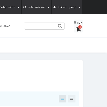
Вибiр мiста
Робочий час
Клієнт-центр
0 грн
ка 367А
0