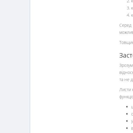
Серед 
можлив
Товщин
Заст
Зрозум
віднос
та не 
Листи 
функці