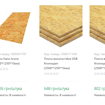
 товару:
000007787
Код товару:
000011188
Код то
а Swiss krono
Плита вологостійка OSB
Плита в
00*1250*10мм)
Kronospan
Kronos
(2500*1250*10мм)
(2500*
26 грн/штука
648 грн/штука
802 г
ність:
В наявності
Наявність:
В наявності
Наявніс
В кошик
В кошик
В к