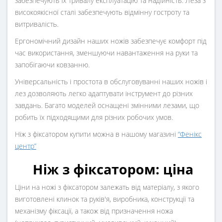
забезпечують їх тривалу експлуатацію та надійність. Леза з
високоякісної сталі забезпечують відмінну гостроту та
витривалість.
Ергономічний дизайн наших ножів забезпечує комфорт під
час використання, зменшуючи навантаження на руки та
запобігаючи ковзанню.
Універсальність і простота в обслуговуванні наших ножів і
лез дозволяють легко адаптувати інструмент до різних
завдань. Багато моделей оснащені змінними лезами, що
робить їх підходящими для різних робочих умов.
Ніж з фіксатором купити можна в нашому магазині
“Фенікс
центр”
Н
іж з фіксатором: ціна
Ціни на ножі з фіксатором залежать від матеріалу, з якого
виготовлені клинок та руків'я, виробника, конструкції та
механізму фіксації, а також від призначення ножа