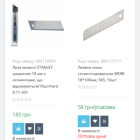
Код товару:
000116981
Код товару:
000115711
Леза запасні STANLEY
Лезвие ножа
шириною 18 мм з
сегментированное WERK
сегментами, що
18*100мм, SK5, 10шт
відламуються(10шт/пач)
0-11-301
58 грн/упаковка
183 грн
В наявності
Оптова ціна:
В наявності