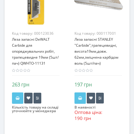
Код товару:
000123036
Код товару:
000117001
Леза запасні DeWALT
Леза запасні STANLEY
Carbide для
"Carbide",трапецевидні,
опоряджувальних робіт,
висота19мм,довж.
трапецевидне 19мм (5шт/
62мм,зміцнена карбідом
пач) QWHTO-11131
воль (5шт/пач)
263 грн
197 грн
Кількість товару на складі
В наявності
уточнюйте у менеджера
Оптова ціна:
190 грн