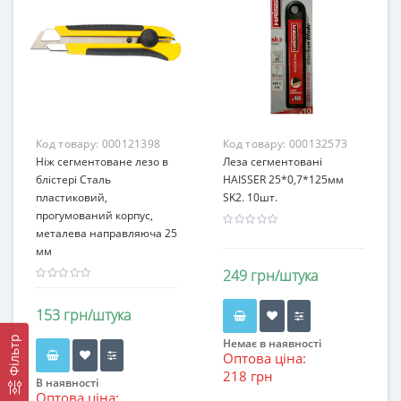
Код товару:
000121398
Код товару:
000132573
Ніж сегментоване лезо в
Леза сегментовані
блістері Сталь
HAISSER 25*0,7*125мм
пластиковий,
SK2. 10шт.
прогумований корпус,
металева направляюча 25
мм
249 грн/штука
153 грн/штука
Фільтр
Немає в наявності
Оптова ціна:
218 грн
В наявності
Оптова ціна: