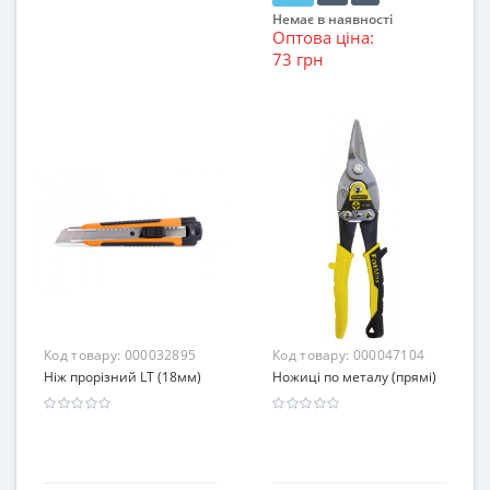
Немає в наявності
Оптова ціна:
73 грн
Код товару:
000032895
Код товару:
000047104
Ніж прорізний LT (18мм)
Ножиці по металу (прямі)