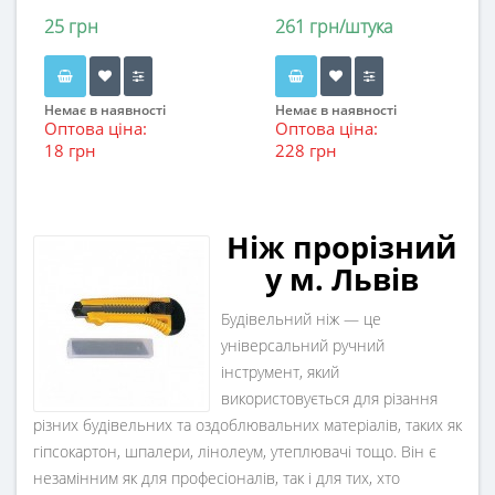
25 грн
261 грн/штука
Немає в наявності
Немає в наявності
Оптова ціна:
Оптова ціна:
18 грн
228 грн
Ніж прорізний
у м. Львів
Будівельний ніж — це
універсальний ручний
інструмент, який
використовується для різання
різних будівельних та оздоблювальних матеріалів, таких як
гіпсокартон, шпалери, лінолеум, утеплювачі тощо. Він є
незамінним як для професіоналів, так і для тих, хто