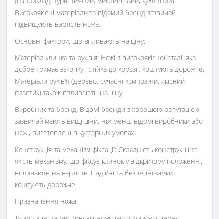
(наприклад, туристичний, мисливський, кухонний).
Високоякісні матеріали та відомий бренд зазвичай
підвищують вартість ножа.
Основні фактори, що впливають на ціну:
Матеріал клинка та руків'я: Ножі з високоякісної сталі, яка
добре тримає заточку і стійка до корозії, коштують дорожче.
Матеріали руків'я (дерево, сучасні композити, якісний
пластик) також впливають на ціну.
Виробник та бренд: Відомі бренди з хорошою репутацією
зазвичай мають вищі ціни, ніж менш відомі виробники або
ножі, виготовлені в кустарних умовах.
Конструкція та механізм фіксації: Складність конструкції та
якість механізму, що фіксує клинок у відкритому положенні,
впливають на вартість. Надійні та безпечні замки
коштують дорожче.
Призначення ножа:
Туристичні та мисливські ножі часто дорожчі через