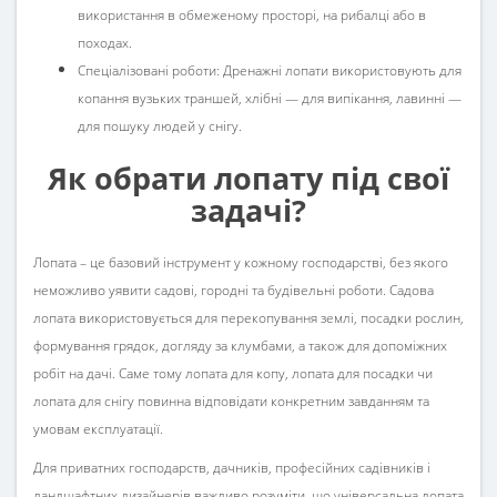
використання в обмеженому просторі, на рибалці або в
походах.
Спеціалізовані роботи: Дренажні лопати використовують для
копання вузьких траншей, хлібні — для випікання, лавинні —
для пошуку людей у снігу.
Як обрати лопату під свої
задачі?
Лопата – це базовий інструмент у кожному господарстві, без якого
неможливо уявити садові, городні та будівельні роботи. Садова
лопата використовується для перекопування землі, посадки рослин,
формування грядок, догляду за клумбами, а також для допоміжних
робіт на дачі. Саме тому лопата для копу, лопата для посадки чи
лопата для снігу повинна відповідати конкретним завданням та
умовам експлуатації.
Для приватних господарств, дачників, професійних садівників і
ландшафтних дизайнерів важливо розуміти, що універсальна лопата