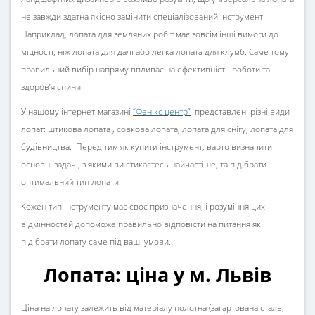
не завжди здатна якісно замінити спеціалізований інструмент.
Наприклад, лопата для земляних робіт має зовсім інші вимоги до
міцності, ніж лопата для дачі або легка лопата для клумб. Саме тому
правильний вибір напряму впливає на ефективність роботи та
здоров’я спини.
У нашому інтернет-магазині
“Фенікс центр”
представлені різні види
лопат: штикова лопата , совкова лопата, лопата для снігу,
лопата для
будівництва. Перед тим як купити інструмент, варто визначити
основні задачі, з якими ви стикаєтесь найчастіше, та підібрати
оптимальний тип лопати.
Кожен тип інструменту має своє призначення, і розуміння цих
відмінностей допоможе правильно відповісти на питання як
підібрати лопату саме під ваші умови.
Лопата: ціна у м. Львів
Ціна на лопату залежить від матеріалу полотна (загартована сталь,