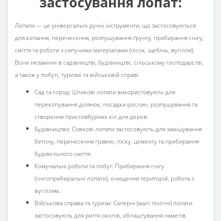
застосування лопат:
Лопати — це універсальні ручні інструменти, що застосовуються
для копання, перенесення, розпушування ґрунту, прибирання снігу,
сміття та роботи з сипучими матеріалами (пісок, щебінь, вугілля).
Вони незамінні в садівництві, будівництві, сільському господарстві,
а також у побуті, туризмі та військовій справі
Сад та город: Штикові лопати використовують для
перекопування ділянок, посадки рослин, розпушування та
створення пристовбурних кіл для дерев.
Будівництво: Совкові лопати застосовують для замішування
бетону, перенесення гравію, піску, цементу та прибирання
будівельного сміття.
Комунальні роботи та побут: Прибирання снігу
(снігоприбиральні лопати), очищення територій, робота з
вугіллям.
Військова справа та туризм: Саперні (малі піхотні) лопати
застосовують для риття окопів, облаштування наметів,