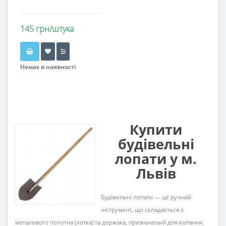
145 грн/штука
Немає в наявності
Купити
будівельні
лопати у м.
Львів
Будівельні лопати — це ручний
інструмент, що складається з
металевого полотна (лотка) та держака, призначений для копання,