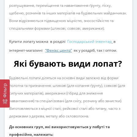
розпушування, переміщення та навантаження ґрунту, піску,
щебеню, розчинів та інших матеріалів на будівельних майданчиках.
Вони відрізняються підвищеною міцністю, зносостійкістю та
спеціальними формами (штикові, совкові, американки).
Купити лопату
можна в розділі
Господарський інвентар
в
інтернет-магазині
“Фенікс центр”
як у роздріб, так і оптом.
Які бувають види лопат?
Будівельні лопати діляться на основні види залежно від форми
полотна та призначення: штикові (для копання ґрунту), совкові (для
Фільтр
сипучих матеріалів), американки (гібрид для зниження
навантаження) та спеціалізовані (для снігу, розчину або зачистки).
Виготовляються з міцної сталі, рейкової сталі або титану, часто з
держаками з дерева, металу або скловолокна.
До основних груп, які використовуються у побуті та
професійно, належать: