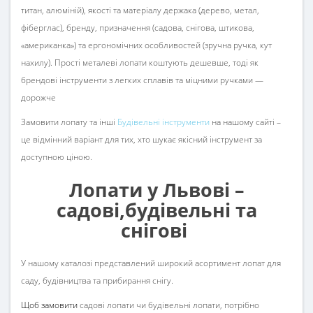
титан, алюміній), якості та матеріалу держака (дерево, метал,
фіберглас), бренду, призначення (садова, снігова, штикова,
«американка») та ергономічних особливостей (зручна ручка, кут
нахилу). Прості металеві лопати коштують дешевше, тоді як
брендові інструменти з легких сплавів та міцними ручками —
дорожче
Замовити лопату та інші
Будівельні інструменти
на нашому сайті –
це відмінний варіант для тих, хто шукає якісний інструмент за
доступною ціною.
Лопати у Львові –
садові,будівельні та
снігові
У нашому каталозі представлений широкий асортимент лопат для
саду, будівництва та прибирання снігу.
Щоб замовити
садові лопати чи
будівельні лопати
, потрібно