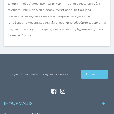
заповнити обов'язкові поля заявки для інтернет-замовлення. Для
зручності наших покупців оформити замовлення можна за
допомогою менеджерів магазину, звернувшись до них за
телефоном та месенджерами Ми оперативно обробимо замовлення
будь-якого обсягу та швидко доставимо товар у будь-який куточок
Львівської області.
Готово
ІНФОРМАЦІЯ