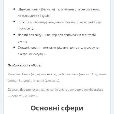
Штикові лопати (багнетні) – для копання, перекопування,
посадки дерев і кущів.
Совкові лопати (шуфля) – для сипких матеріалів, компосту,
піску, снігу.
Лопати для снігу – інвентар для прибирання територій
узимку.
Складні лопати – компактні рішення для авто, туризму та
екстрених ситуацій.
Особливості вибору:
Матеріал: Сталь (міцна, але важка), рейкова сталь (зносостійка), титан
(легкий і міцний), пластик (для снігу).
Держак: Дерево (класика), метал (міцність), скловолокно (fiberglass
— легкість, міцність).
Основні сфери