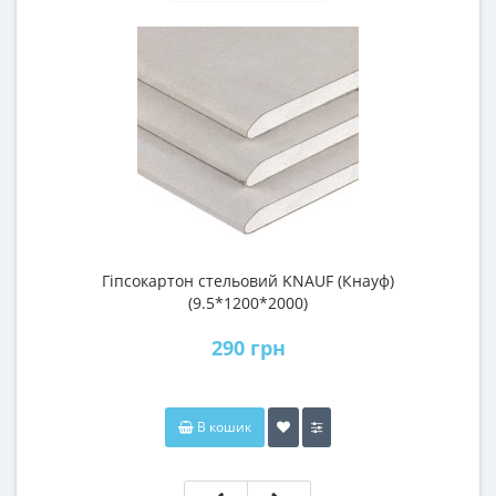
Гіпсокартон стельовий KNAUF (Кнауф)
П
(9.5*1200*2000)
290 грн
В кошик