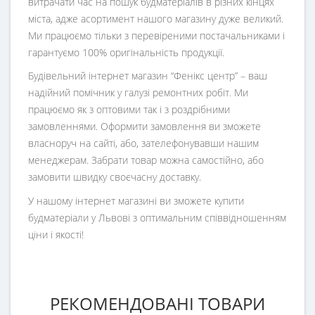
витрачати час на пошук будматеріалів в різних кінцях
міста, адже асортимент нашого магазину дуже великий.
Ми працюємо тільки з перевіреними постачальниками і
гарантуємо 100% оригінальність продукції.
Будівельний інтернет магазин
“
Фенікс центр
” – ваш
надійний помічник у галузі ремонтних робіт. Ми
працюємо як з оптовими так і з роздрібними
замовленнями. Оформити замовлення ви зможете
власноруч на сайті, або, зателефонувавши нашим
менеджерам. Забрати товар можна самостійно, або
замовити швидку своєчасну доставку.
У нашому інтернет магазині ви зможете купити
будматеріали у Львові з оптимальним співвідношенням
ціни і якості!
РЕКОМЕНДОВАНІ ТОВАРИ