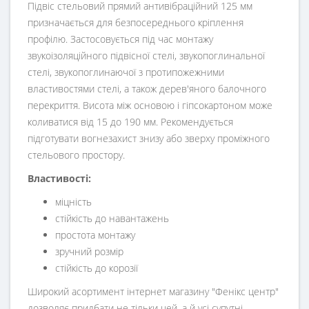
Підвіс стельовий прямий антивібраційний 125 мм
призначається для безпосереднього кріплення
профілю. Застосовується під час монтажу
звукоізоляційного підвісної стелі, звукопоглинальної
стелі, звукопоглинаючої з протипожежними
властивостями стелі, а також дерев'яного балочного
перекриття. Висота між основою і гіпсокартоном може
коливатися від 15 до 190 мм. Рекомендується
підготувати вогнезахист знизу або зверху проміжного
стельового простору.
Властивості:
міцність
стійкість до навантажень
простота монтажу
зручний розмір
стійкість до корозії
Широкий асортимент інтернет магазину "Фенікс центр"
дозволяє придбати не тільки цей, а й усі супутні