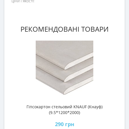
ціни і якості!
РЕКОМЕНДОВАНІ ТОВАРИ
Гіпсокартон стельовий KNAUF (Кнауф)
П
(9.5*1200*2000)
290 грн