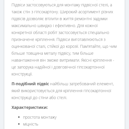
Підвіси застосовуються для монтажу підвісної стелі, а
також стін з гіпсокартону. Широкий асортимент різних
підвісів дозволяє втілити в життя ремонтні задумки
максимально швидко і ефективно. Для кожної
конкретної області робіт застосовується спеціально
призначене кріплення. Підвіси виготавлюються з
оцинкованої сталі, стійкої до корозії. Пам'ятайте, що чим
більше товщина металу підвісу, тим більше
навантаження він зможе витримати. Якісні кріплення -
це запорука надійної і довговічної гіпсокартонної
конструкції.
П-подібний підвіс
найбільш затребований елемент,
який використовується для кріплення гіпсокартонної
конструкції до стіни або стелі.
Характеристики:
простота монтажу
міцність