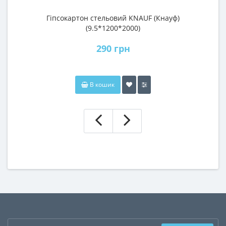
Гіпсокартон стельовий KNAUF (Кнауф)
П
(9.5*1200*2000)
290 грн
В кошик