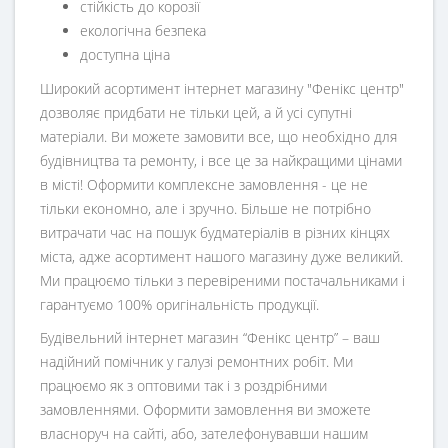
стійкість до корозії
екологічна безпека
доступна ціна
Широкий асортимент інтернет магазину "Фенікс центр"
дозволяє придбати не тільки цей, а й усі супутні
матеріали. Ви можете замовити все, що необхідно для
будівництва та ремонту, і все це за найкращими цінами
в місті! Оформити комплексне замовлення - це не
тільки економно, але і зручно. Більше не потрібно
витрачати час на пошук будматеріалів в різних кінцях
міста, адже асортимент нашого магазину дуже великий.
Ми працюємо тільки з перевіреними постачальниками і
гарантуємо 100% оригінальність продукції.
Будівельний інтернет магазин
“
Фенікс центр
” – ваш
надійний помічник у галузі ремонтних робіт. Ми
працюємо як з оптовими так і з роздрібними
замовленнями. Оформити замовлення ви зможете
власноруч на сайті, або, зателефонувавши нашим