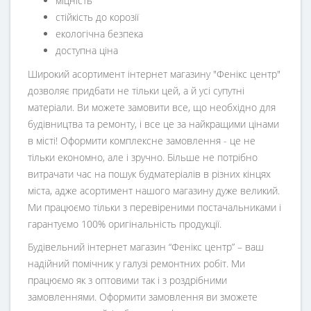
міцність
стійкість до корозії
екологічна безпека
доступна ціна
Широкий асортимент інтернет магазину "Фенікс центр"
дозволяє придбати не тільки цей, а й усі супутні
матеріали. Ви можете замовити все, що необхідно для
будівництва та ремонту, і все це за найкращими цінами
в місті! Оформити комплексне замовлення - це не
тільки економно, але і зручно. Більше не потрібно
витрачати час на пошук будматеріалів в різних кінцях
міста, адже асортимент нашого магазину дуже великий.
Ми працюємо тільки з перевіреними постачальниками і
гарантуємо 100% оригінальність продукції.
Будівельний інтернет магазин
“
Фенікс центр
” – ваш
надійний помічник у галузі ремонтних робіт. Ми
працюємо як з оптовими так і з роздрібними
замовленнями. Оформити замовлення ви зможете