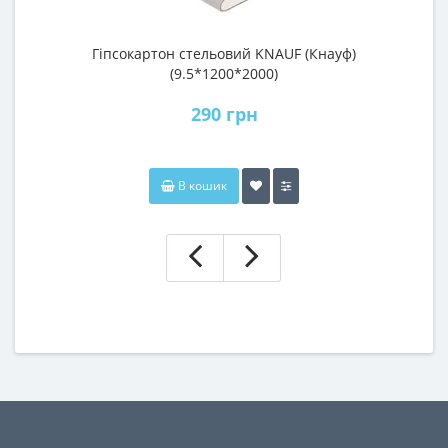
Гіпсокартон стельовий KNAUF (Кнауф)
П
(9.5*1200*2000)
290 грн
В кошик