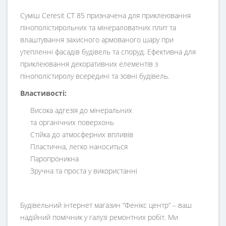
Суміш Ceresit СТ 85 призначена для приклеювання
пінополістирольних та мінераловатних плит та
влаштування захисного армованого шару при
утепленні фасадів будівель та споруд. Ефективна для
приклеювання декоративних елементів з
пінополістиролу всередині та зовні будівель.
Властивості:
Висока адгезія до мінеральних
та органічних поверхонь
Стійка до атмосферних впливів
Пластична, легко наноситься
Паропроникна
Зручна та проста у використанні
Будівельний інтернет магазин
“
Фенікс центр
” – ваш
надійний помічник у галузі ремонтних робіт. Ми