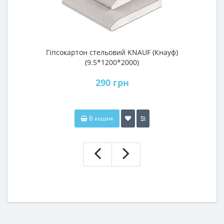
Гіпсокартон стельовий KNAUF (Кнауф)
П
(9.5*1200*2000)
290 грн
В кошик