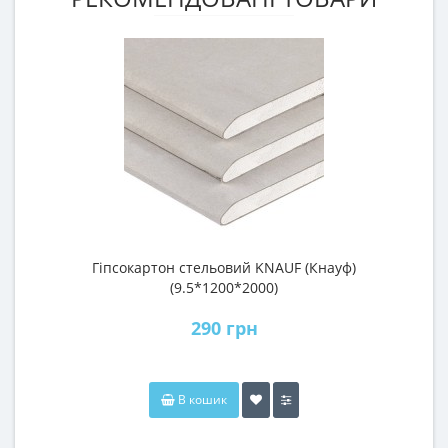
Гіпсокартон стельовий KNAUF (Кнауф)
П
(9.5*1200*2000)
290 грн
В кошик