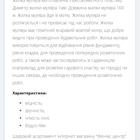
Жилка муляра виготовлена з високоякісного пластику.
Діаметр жилки муляра 1мм. Довжина жилки муляра 100
м. Жилка муляра йде в мотку. Жилка муляра не
розтягується і не провисає під час роботи. Жилка
муляра має помітний яскравий жовтий колір, що добре
видно при проведенні будівельних робіт. Жилка муляра
використовується для відбивання рівня фундаменту,
рівня кладки, для проведення попередніх розміточних
робіт, а також може застосовуватись в садівництві
(наприклад, для розмітки садового участку чи городу) чи
інших сверах, де необхідно проведення розміточних
робіт.
Характеристики:
міцність;
зручність;
чіткість лінії.
Водостійкі
Широкий асортимент інтернет магазину "Фенікс центр"