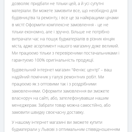
дозволяє придбати не тільки цей, а й усі супутні
матеріали. Ви можете замовити все, що необхідно для
будівництва та ремонту, і все це за найкращими цінами
в місті! Оформити комплексне замовлення - це не
тільки економно, але і зручно. Більше не потрібно
витрачати час на пошук будматеріалів в різних кінцях
міста, адже асортимент нашого магазину дуже великий.
Ми працюємо тільки з перевіреними постачальниками і
гарантуємо 100% оригінальність продукції.
Будівельний інтернет магазин
“
Фенікс центр
” – ваш
надійний помічник у галузі ремонтних робіт. Ми
працюємо як з оптовими так і з роздрібними
замовленнями. Оформити замовлення ви зможете
власноруч на сайті, або, зателефонувавши нашим
менеджерам. Забрати товар можна самостійно, або
замовити швидку своєчасну доставку.
У нашому інтернет магазині ви зможете купити
будматеріали у Львові з оптимальним співвідношенням