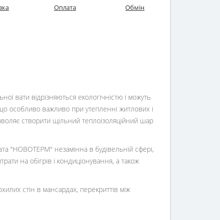
вка
Оплата
Обмін
ьної вати відрізняються екологічністю і можуть
, що особливо важливо при утепленні житлових і
озволяє створити щільний теплоізоляційний шар
вата "НОВОТЕРМ" незамінна в будівельній сфері,
рати на обігрів і кондиціонування, а також
хилих стін в мансардах, перекриттів між