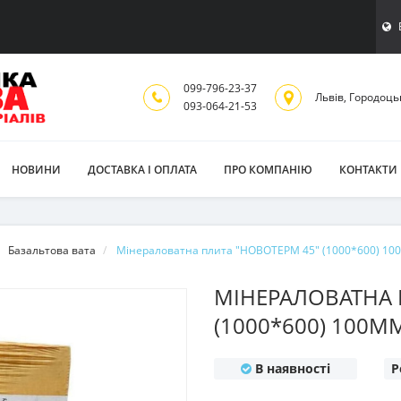
099-796-23-37
Львiв, Городоць
093-064-21-53
НОВИНИ
ДОСТАВКА І ОПЛАТА
ПРО КОМПАНІЮ
КОНТАКТИ
Базальтова вата
Мінераловатна плита "НОВОТЕРМ 45" (1000*600) 100
МІНЕРАЛОВАТНА 
(1000*600) 100ММ
В наявності
Р