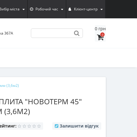
Вибiр мiста
Робочий час
Клієнт-центр
0 грн
ка 367А
0
мм (3,6м2)
ПЛИТА "НОВОТЕРМ 45"
 (3,6М2)
ейтинг:
Залишити відгук