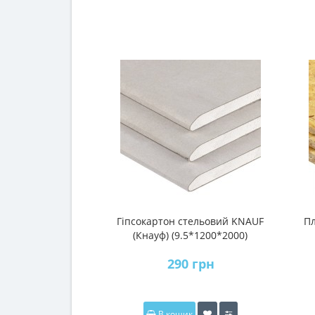
Гіпсокартон стельовий KNAUF
Пл
(Кнауф) (9.5*1200*2000)
290 грн
В кошик