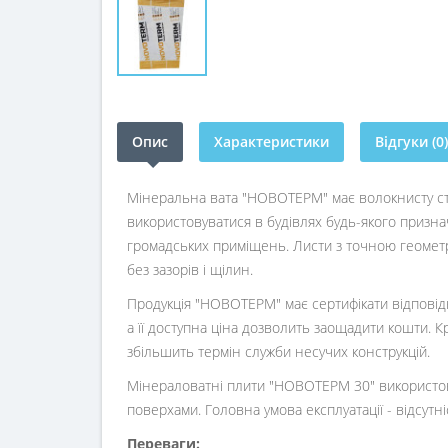
Опис
Характеристики
Відгуки (0)
Мінеральна вата "НОВОТЕРМ" має волокнисту струк
використовуватися в будівлях будь-якого призна
громадських приміщень. Листи з точною геометр
без зазорів і щілин.
Продукція "НОВОТЕРМ" має сертифікати відповідн
а її доступна ціна дозволить заощадити кошти. К
збільшить термін служби несучих конструкцій.
Мінераловатні плити "НОВОТЕРМ 30" використовуют
поверхами. Головна умова експлуатації - відсут
Переваги: