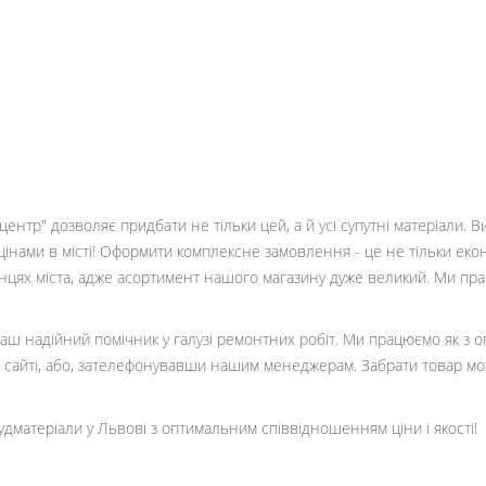
ентр" дозволяє придбати не тільки цей, а й усі супутні матеріали. 
цінами в місті! Оформити комплексне замовлення - це не тільки еко
кінцях міста, адже асортимент нашого магазину дуже великий. Ми пр
 ваш надійний помічник у галузі ремонтних робіт. Ми працюємо як з 
сайті, або, зателефонувавши нашим менеджерам. Забрати товар мо
удматеріали у Львові з оптимальним співвідношенням ціни і якості!