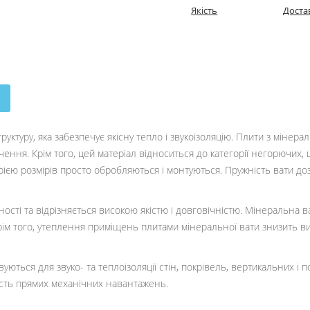
Якість
Доста
туру, яка забезпечує якісну тепло і звукоізоляцію. Плити з мінерал
чення. Крім того, цей матеріал відноситься до категорії негорючих
ією розмірів просто обробляються і монтуються. Пружність вати д
ості та відрізняється високою якістю і довговічністю. Мінеральна 
рім того, утеплення приміщень плитами мінеральної вати знизить вит
ься для звуко- та теплоізоляції стін, покрівель, вертикальних і по
ність прямих механічних навантажень.