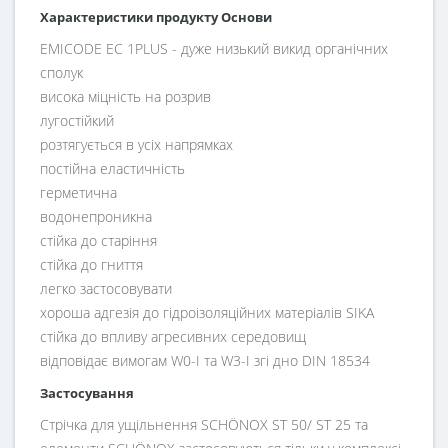
Характеристики продукту Основи
EMICODE EC 1PLUS - дуже низький викид органічних
сполук
висока міцність на розрив
лугостійкий
розтягується в усіх напрямках
постійна еластичність
герметична
водонепроникна
стійка до старіння
стійка до гниття
легко застосовувати
хороша адгезія до гідроізоляційних матеріалів SIKA
стійка до впливу агресивних середовищ
відповідає вимогам W0-I та W3-I згі дно DIN 18534
Застосування
Стрічка для ущільнення SCHÖNOX ST 50/ ST 25 та