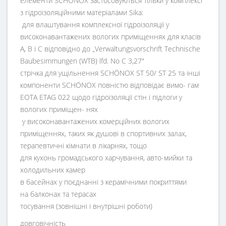
елементи SCHÖNOX застосовуються тільки у комплексі
з гідроізоляційними матеріалами Sika:
для влаштування комплексної гідроізоляції у
високонавантажених вологих приміщеннях для класів
A, B і C відповідно до „Verwaltungsvorschrift Technische
Baubesimmungen (WTB) lfd. No C 3,27"
стрічка для ущільнення SCHÖNOX ST 50/ ST 25 та інші
компоненти SCHÖNOX повністю відповідає вимо- гам
EOTA ETAG 022 щодо гідроізоляції стін і підлоги у
вологих приміщен- нях
у високонавантажених комерційних вологих
приміщеннях, таких як душові в спортивних залах,
терапевтичні кімнати в лікарнях, тощо
для кухонь громадського харчування, авто-мийки та
холодильних камер
в басейнах у поєднанні з керамічними покриттями
на балконах та терасах
тосування (зовнішні і внутрішні роботи)
довговічність