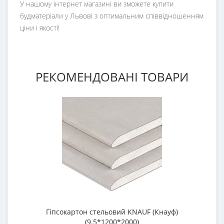
У нашому інтернет магазині ви зможете купити
будматеріали у Львові з оптимальним співвідношенням
ціни і якості!
РЕКОМЕНДОВАНІ ТОВАРИ
Гіпсокартон стельовий KNAUF (Кнауф)
П
(9.5*1200*2000)