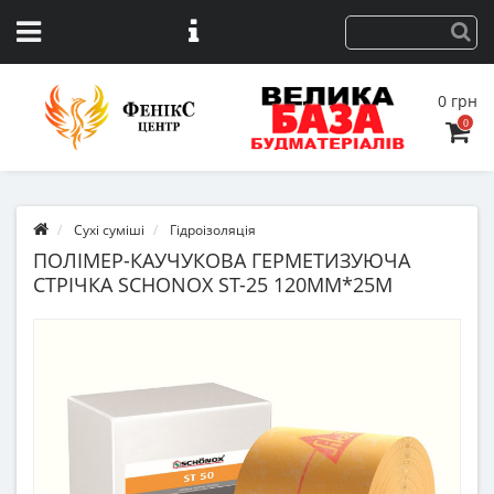
0 грн
0
Сухі суміші
Гідроізоляція
ПОЛІМЕР-КАУЧУКОВА ГЕРМЕТИЗУЮЧА
СТРІЧКА SCHONOX ST-25 120ММ*25М