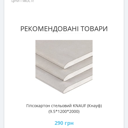
ціни і якості!
РЕКОМЕНДОВАНІ ТОВАРИ
Гіпсокартон стельовий KNAUF (Кнауф)
П
(9.5*1200*2000)
290 грн