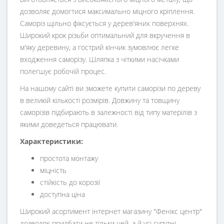
дозволяє домогтися максимально міцного кріплення.
Саморіз щільно фіксується у дерев'яних поверхнях.
Широкий крок різьби оптимальний для вкручення в
м'яку деревину, а гострий кінчик зумовлює легке
входження саморізу. Шляпка з чіткими насічками
полегшує робочій процес.
На нашому сайті ви зможете купити саморізи по дереву
в великій кількості розмірів. Довжину та товщину
саморізів підбирають в залежності від типу матерілів з
якими доведеться працювати.
Характеристики:
простота монтажу
міцність
стійкість до корозії
доступна ціна
Широкий асортимент інтернет магазину "Фенікс центр"
дозволяє придбати не тільки цей, а й усі супутні