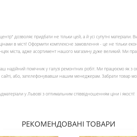
ентр" дозволяє придбати не тільки цей, а й усі супутні матеріали. 
цінами в місті! Оформити комплексне замовлення - це не тільки еко
кінцях міста, адже асортимент нашого магазину дуже великий. Ми пр
 ваш надійний помічник у галузі ремонтних робіт. Ми працюємо як з 
сайті, або, зателефонувавши нашим менеджерам. Забрати товар мо
удматеріали у Львові з оптимальним співвідношенням ціни і якості!
РЕКОМЕНДОВАНІ ТОВАРИ