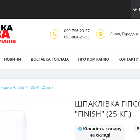
099-796-23-37
Львiв, Городоць
093-064-21-53
НОВИНИ
ДОСТАВКА І ОПЛАТА
ПРО КОМПАНІЮ
КОНТАКТИ
нішна Альба "FINISH" (25 кг.)
ШПАКЛІВКА ГІПС
"FINISH" (25 КГ.)
Кількість товару
Р
на складі