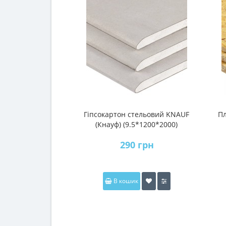
Гіпсокартон стельовий KNAUF
Пл
(Кнауф) (9.5*1200*2000)
290 грн
В кошик