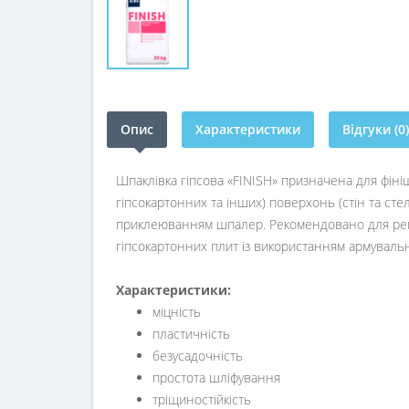
Опис
Характеристики
Відгуки (0)
Шпаклівка гіпсова «FINISH» призначена для фін
гіпсокартонних та інших) поверхонь (стін та ст
приклеюванням шпалер. Рекомендовано для рем
гіпсокартонних плит із використанням армуваль
Характеристики:
міцність
пластичність
безусадочність
простота шліфування
тріщиностійкість