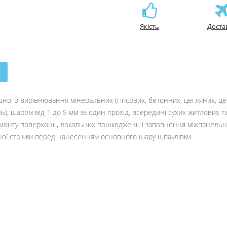
Якість
Доста
ішного вирівнювання мінеральних (гіпсових, бетонних, цегляних, 
ель), шаром від 1 до 5 мм за один прохід, всередині сухих житлових
онту поверхонь, локальних пошкоджень і заповнення міжпанельни
ної стрічки перед нанесенням основного шару шпаклівки.