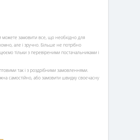
Ви можете замовити все, що необхідно для
номно, але і зручно. Більше не потрібно
ацюємо тільки з перевіреними постачальниками і
оптовими так і з роздрібними замовленнями.
жна самостійно, або замовити швидку своєчасну