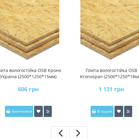
ита вологостійка OSB Кроно
Плита вологостійка OSB
Україна (2500*1250*15мм)
Kronospan (2500*1250*18м
606 грн
1 131 грн
Закінчився
В кошик