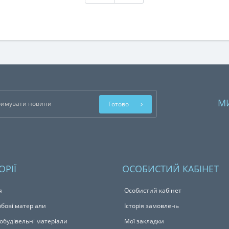
М
Готово
ОРІЇ
ОСОБИСТИЙ КАБІНЕТ
я
Особистий кабінет
бові матеріали
Історія замовлень
обудівельні матеріали
Мої закладки