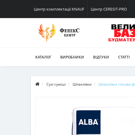
Центр комплектації KNAUF
Центр CERESIT-PRO
КАТАЛОГ
ВИРОБНИКИ
ВІДГУКИ
СТАТТІ
Сухі суміші
Шпаклівки
Шпаклівка гіпсова фі