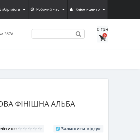
Вибiр мiста
Робочий час
Клієнт-центр
0 грн
ка 367А
0
ОВА ФІНІШНА АЛЬБА
ейтинг:
Залишити відгук