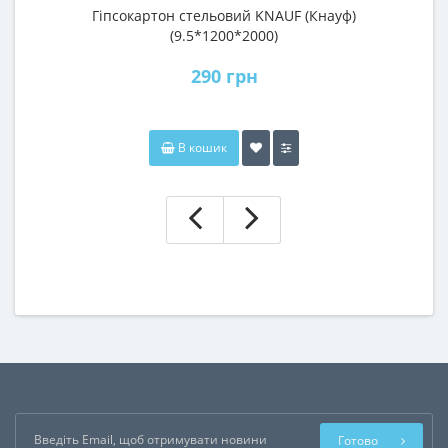
Гіпсокартон стельовий KNAUF (Кнауф)
П
(9.5*1200*2000)
290 грн
В кошик
Готово