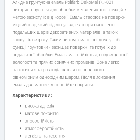
Алкідна грунтуюча емаль Polifarb DekoMal ГФ-021
використовується для обробки металевих конструкцій з
метою захисту їх від корозії. Емаль створює на поверхні
міцний шар, який підвищує адгезію при нанесенні
подальших шарів декоративних матеріалів, а також
знижує їх витрату. Таким чином, емаль поєднує у собі
функції грунтовки - захищає поверхні та готує їх до
подальшої обробки. Емаль має стійкість до підвищенної
вологості та прямих сонячних променів. Вона легко
наноситься та розподілюється по поверхнях
рівномірним однорідним шаром. Після висихання
емаль дає матове зносостійке покриття.
Характеристики:
висока адгезія
матове покриття
зносостійкість
атмосферостійкість
легкість нанесення