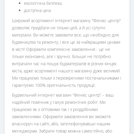
екологічна безпека
доступна ціна
Широкий асортимент інтернет магазину "Фенікс центр"
дозволяє придбати не тільки цей, а й усі супутні
матеріали. Ви можете замовити все, що необхідно для
будівництва та ремонту, і все це за найкращими цінами
в місті! Оформити комплексне замовлення - це не
тільки економно, але і зручно. Більше не потрібно
витрачати час на пошук будматеріалів в різних кінцях
міста, адже асортимент нашого магазину дуже великий.
Ми працюємо тільки з перевіреними постачальниками і
гарантуємо 100% оригінальність продукції.
Будівельний інтернет магазин
“
Фенікс центр
” – ваш
надійний помічник у галузі ремонтних робіт. Ми
працюємо як з оптовими так і з роздрібними
замовленнями. Оформити замовлення ви зможете
власноруч на сайті, або, зателефонувавши нашим
менеджерам. Забрати товар можна самостійно, або