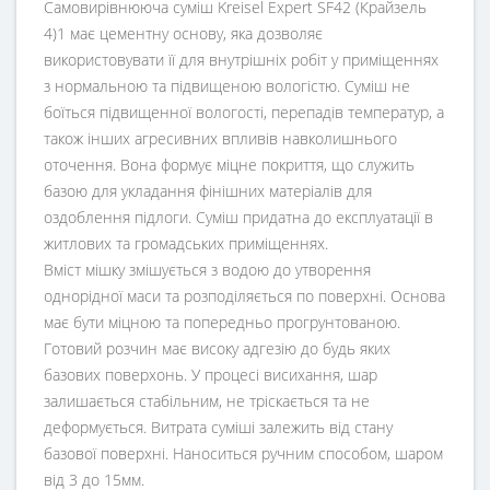
Самовирівнююча суміш Kreisel Expert SF42 (Крайзель
4)1 має цементну основу, яка дозволяє
використовувати її для внутрішніх робіт у приміщеннях
з нормальною та підвищеною вологістю. Суміш не
боїться підвищенної вологості, перепадів температур, а
також інших агресивних впливів навколишнього
оточення. Вона формує міцне покриття, що служить
базою для укладання фінішних матеріалів для
оздоблення підлоги. Суміш придатна до експлуатації в
житлових та громадських приміщеннях.
Вміст мішку змішується з водою до утворення
однорідної маси та розподіляється по поверхні. Основа
має бути міцною та попередньо прогрунтованою.
Готовий розчин має високу адгезію до будь яких
базових поверхонь. У процесі висихання, шар
залишається стабільним, не тріскається та не
деформується. Витрата суміші залежить від стану
базової поверхні. Наноситься ручним способом, шаром
від 3 до 15мм.