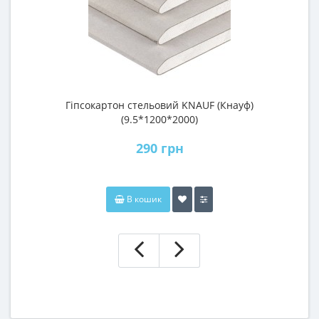
Гіпсокартон стельовий KNAUF (Кнауф)
П
(9.5*1200*2000)
290 грн
В кошик