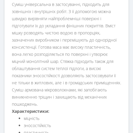
Суміш універсальна в застосуванні, підходить для
зовнішніх і внутрішніх робіт. З її допомогою можна
швидко вирівняти найпроблемніші поверхні і
підготувати їх до укладання фінішних покриттів. Вміст
мішку розводять чистою водою в пропорціях,
зазначених виробником і перемішують до однорідної
консистенції. Готова маса має високу пластичність,
вона легко розподіляється по поверхні і утворює
міцний монолітний шар. Стяжка підходить також для
облаштування систем теплої підлоги, а високі
показники зносостійкості дозволяють застосовувати її
не тільки в житлових, але і в громадських приміщеннях.
Суміш армована мікроволокнами, які запобігають
виникненню тріщин і захищають від механічних
пошкоджень.
Характеристики:
міцність
зносостійкість
пластичність