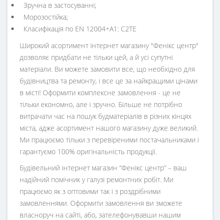
Зручна в застосуванні;
Морозостійка;
Класифікація по EN 12004+A1: С2TE
Широкий асортимент інтернет магазину "Фенікс центр"
дозволяє придбати не тільки цей, а й усі супутні
матеріали. Ви можете замовити все, що необхідно для
будівництва та ремонту, і все це за найкращими цінами
в місті! Оформити комплексне замовлення - це не
тільки економно, але і зручно. Більше не потрібно
витрачати час на пошук будматеріалів в різних кінцях
міста, адже асортимент нашого магазину дуже великий.
Ми працюємо тільки з перевіреними постачальниками і
гарантуємо 100% оригінальність продукції.
Будівельний інтернет магазин
“
Фенікс центр
” – ваш
надійний помічник у галузі ремонтних робіт. Ми
працюємо як з оптовими так і з роздрібними
замовленнями. Оформити замовлення ви зможете
власноруч на сайті, або, зателефонувавши нашим