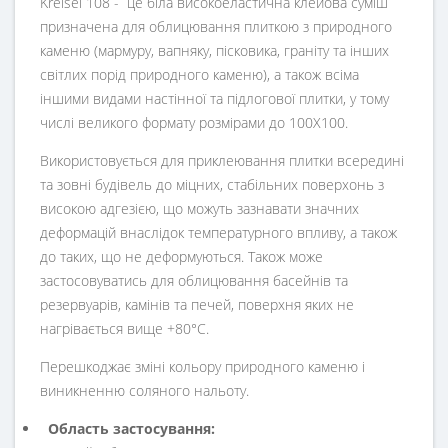
Kreisel 108 - це біла високоеластична клейова суміш
призначена для облицювання плиткою з природного
каменю (мармуру, вапняку, пісковика, граніту та інших
світлих порід природного каменю), а також всіма
іншими видами настінної та підлогової плитки, у тому
числі великого формату розмірами до 100Х100.
Використовується для приклеювання плитки всередині
та зовні будівель до міцних, стабільних поверхонь з
високою адгезією, що можуть зазнавати значних
деформацій внаслідок температурного впливу, а також
до таких, що не деформуються. Також може
застосовуватись для облицювання басейнів та
резервуарів, камінів та печей, поверхня яких не
нагрівається вище +80°С.
Перешкоджає зміні кольору природного каменю і
виникненню соляного нальоту.
Область застосування
: