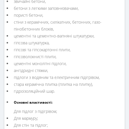
звичайні бетони,
бетони з легкими заповнювачами,
пористі бетони,
стіни з керамічних, силікатних, бетонних, газо-
пінобетонних блоків,
цементні та цементно-вапняні штукатурки,
гіпсова штукатурка,
гіпсові та гіпсокартонні плити,
гіпсоволокнисті плити,
цементні монолітні підлоги,
ангідридні стяжки,
підлоги з водяним та електричним підігрівом,
стара керамічна плитка (плитка на плитку),
гідроізоляційний шар.
Основні властивості:
Для підлог з підігрівом;
Для мармуру;
Для стін та підлог;