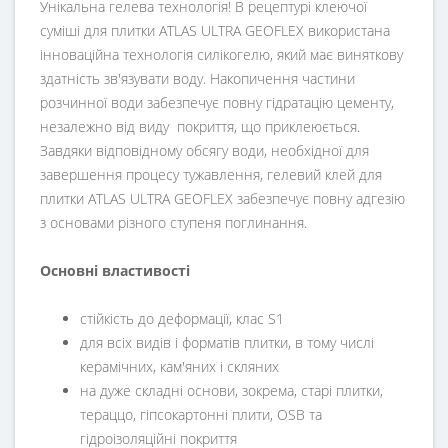
Унікальна гелева технологія! В рецептурі клеючої
суміші для плитки ATLAS ULTRA GEOFLEX використана
інноваційна технологія силікогелю, який має виняткову
здатність зв'язувати воду. Накопичення частини
розчинної води забезпечує повну гідратацію цементу,
незалежно від виду покриття, що приклеюється.
Завдяки відповідному обсягу води, необхідної для
завершення процесу тужавлення, гелевий клей для
плитки ATLAS ULTRA GEOFLEX забезпечує повну адгезію
з основами різного ступеня поглинання.
Основні властивості
cтійкість до деформації, клас S1
для всіх видів і форматів плитки, в тому числі
керамічних, кам'яних і скляних
на дуже складні основи, зокрема, старі плитки,
тераццо, гіпсокартонні плити, OSB та
гідроізоляційні покриття