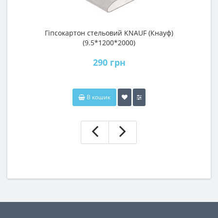
Гіпсокартон стельовий KNAUF (Кнауф)
П
(9.5*1200*2000)
290 грн
В кошик