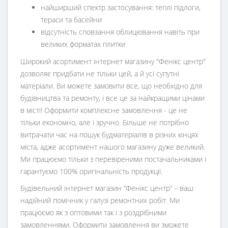
найширший спектр застосування: теплі підлоги,
тераси та басейни
відсутність сповзання облицювання навіть при
великих форматах плитки
Широкий асортимент інтернет магазину "Фенікс центр"
дозволяє придбати не тільки цей, а й усі супутні
матеріали. Ви можете замовити все, що необхідно для
будівництва та ремонту, і все це за найкращими цінами
в місті! Оформити комплексне замовлення - це не
тільки економно, але і зручно. Більше не потрібно
витрачати час на пошук будматеріалів в різних кінцях
міста, адже асортимент нашого магазину дуже великий.
Ми працюємо тільки з перевіреними постачальниками і
гарантуємо 100% оригінальність продукції.
Будівельний інтернет магазин
“
Фенікс центр
” – ваш
надійний помічник у галузі ремонтних робіт. Ми
працюємо як з оптовими так і з роздрібними
замовленнями. Оформити замовлення ви зможете