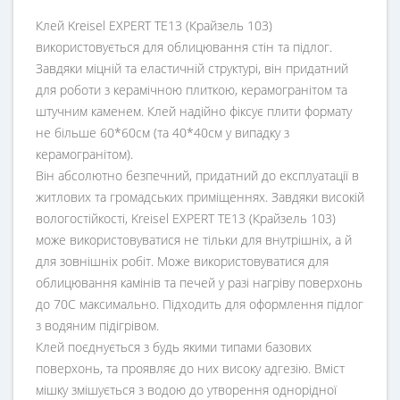
Клей Kreisel EXPERT TE13 (Крайзель 103)
використовується для облицювання стін та підлог.
Завдяки міцній та еластичній структурі, він придатний
для роботи з керамічною плиткою, керамогранітом та
штучним каменем. Клей надійно фіксує плити формату
не більше 60*60см (та 40*40см у випадку з
керамогранітом).
Він абсолютно безпечний, придатний до експлуатації в
житлових та громадських приміщеннях. Завдяки високій
вологостійкості, Kreisel EXPERT TE13 (Крайзель 103)
може використовуватися не тільки для внутрішніх, а й
для зовнішніх робіт. Може використовуватися для
облицювання камінів та печей у разі нагріву поверхонь
до 70С максимально. Підходить для оформлення підлог
з водяним підігрівом.
Клей поєднується з будь якими типами базових
поверхонь, та проявляє до них високу адгезію. Вміст
мішку змішується з водою до утворення однорідної