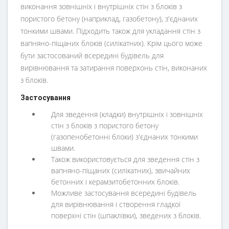
виконання зовнішніх і внутрішніх стін з блоків з
пористого бетону (наприклад, газобетону), з'єднаних
тонкими швами. Підходить також для укладання стін з
вапняно-піщаних блоків (силікатних). Крім цього може
бути застосований всередині будівель для
вирівнювання та затирання поверхонь стін, виконаних
з блоків.
Застосування
Для зведення (кладки) внутрішніх і зовнішніх
стін з блоків з пористого бетону
(газопенобетонні блоки) з'єднаних тонкими
швами.
Також використовується для зведення стін з
вапняно-піщаних (силікатних), звичайних
бетонних і керамзитобетонних блоків.
Можливе застосування всередині будівель
для вирівнювання і створення гладкої
поверхні стін (шпаклівки), зведених з блоків.