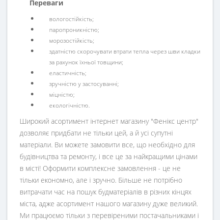
Переваги
вологостійкість;
паропроникністю;
морозостійкість;
здатністю скорочувати втрати тепла через шви кладки
за рахунок їхньої товщини;
еластичність;
зручністю у застосуванні;
міцністю;
екологічністю.
Широкий асортимент інтернет магазину "Фенікс центр"
дозволяє придбати не тільки цей, а й усі супутні
матеріали. Ви можете замовити все, що необхідно для
будівництва та ремонту, і все це за найкращими цінами
в місті! Оформити комплексне замовлення - це не
тільки економно, але і зручно. Більше не потрібно
витрачати час на пошук будматеріалів в різних кінцях
міста, адже асортимент нашого магазину дуже великий.
Ми працюємо тільки з перевіреними постачальниками і