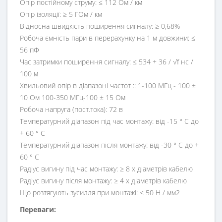
Опір постійному струму: ≤ 112 Ом / км
Опір ізоляції: ≥ 5 ГОм / км
Відносна швидкість поширення сигналу: ≥ 0,68%
Робоча ємність пари в перерахунку на 1 м довжини: ≤
56 пФ
Час затримки поширення сигналу: ≤ 534 + 36 / √f нс /
100 м
Хвильовий опір в діапазоні частот :: 1-100 МГц - 100 ±
10 Ом 100-350 МГц-100 ± 15 Ом
Робоча напруга (пост.тока): 72 в
Температурний діапазон під час монтажу: від -15 ° C до
+ 60 ° C
Температурний діапазон після монтажу: від -30 ° C до +
60 ° C
Радіус вигину під час монтажу: ≥ 8 х діаметрів кабелю
Радіус вигину після монтажу: ≥ 4 х діаметрів кабелю
Що розтягують зусилля при монтажі: ≤ 50 Н / мм2
Переваги: