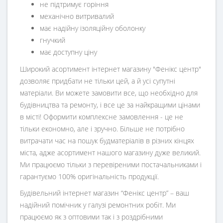
не підтримує горіння
механічно витривалий
має надійну ізоляційну оболонку
гнучкий
має доступну ціну
Широкий асортимент інтернет магазину "Фенікс центр"
дозволяє придбати не тільки цей, а й усі супутні
матеріали. Ви можете замовити все, що необхідно для
будівництва та ремонту, і все це за найкращими цінами
в місті! Оформити комплексне замовлення - це не
тільки економно, але і зручно. Більше не потрібно
витрачати час на пошук будматеріалів в різних кінцях
міста, адже асортимент нашого магазину дуже великий.
Ми працюємо тільки з перевіреними постачальниками і
гарантуємо 100% оригінальність продукції.
Будівельний інтернет магазин
“
Фенікс центр
” – ваш
надійний помічник у галузі ремонтних робіт. Ми
працюємо як з оптовими так і з роздрібними