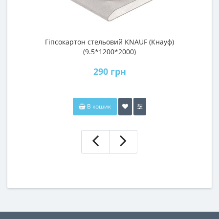
Гіпсокартон стельовий KNAUF (Кнауф)
П
(9.5*1200*2000)
290 грн
В кошик