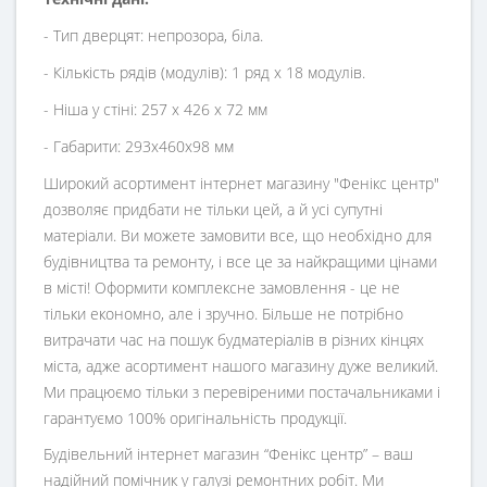
- Тип дверцят: непрозора, біла.
- Кількість рядів (модулів): 1 ряд x 18 модулів.
- Ніша у стіні: 257 x 426 x 72 мм
- Габарити: 293х460х98 мм
Широкий асортимент інтернет магазину "Фенікс центр"
дозволяє придбати не тільки цей, а й усі супутні
матеріали. Ви можете замовити все, що необхідно для
будівництва та ремонту, і все це за найкращими цінами
в місті! Оформити комплексне замовлення - це не
тільки економно, але і зручно. Більше не потрібно
витрачати час на пошук будматеріалів в різних кінцях
міста, адже асортимент нашого магазину дуже великий.
Ми працюємо тільки з перевіреними постачальниками і
гарантуємо 100% оригінальність продукції.
Будівельний інтернет магазин
“
Фенікс центр
” – ваш
надійний помічник у галузі ремонтних робіт. Ми