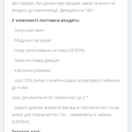
або ліворуч, без демонтажу кришки; замок та ключі не
входять до комплектації. Дверцята на 180°.
У комплекті поставки входять:
- Латунний гвинт
- Модульні заглушки
- Нова патентована система (VZ787N)
- Захисна плівка дверцят
- Картонна упаковка
- Шасі DIN-рейок із компенсацією штукатурки (глибиною
до 4 мм).
Шасі регулюється по горизонталі до 2 °.
- закриті ділянки анкерної фіксації в порожнистих стінах;
анкер для порожнистих стін – замовляється окремо
(VZ696N).
Технічні дані: