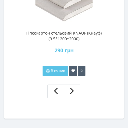
Гіпсокартон стельовий KNAUF (Кнауф)
П
(9.5*1200*2000)
290 грн
В кошик