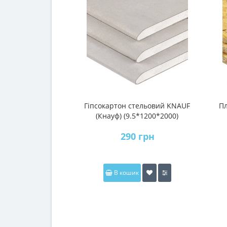
Гіпсокартон стельовий KNAUF
Пл
(Кнауф) (9.5*1200*2000)
290 грн
В кошик