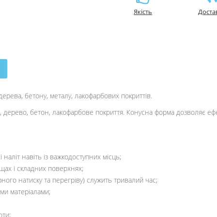
Якість
Доста
ерева, бетону, металу, лакофарбових покриттів.
л, дерево, бетон, лакофарбове покриття. Конусна форма дозволяє еф
і наліт навіть із важкодоступних місць;
щах і складних поверхнях;
ного натиску та перегріву) служить тривалий час;
ми матеріалами;
оти;