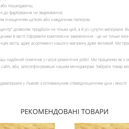
 або пошкоджень;
хні до фарбування чи зварювання;
чним очищенням щіткою або наждачним папером.
ентр" дозволяє придбати не тільки цей, а й усі супутні матеріали. 
цінами в місті! Оформити комплексне замовлення - це не тільки еко
кінцях міста, адже асортимент нашого магазину дуже великий. Ми пр
 ваш надійний помічник у галузі ремонтних робіт. Ми працюємо як з 
сайті, або, зателефонувавши нашим менеджерам. Забрати товар мо
удматеріали у Львові з оптимальним співвідношенням ціни і якості!
РЕКОМЕНДОВАНІ ТОВАРИ