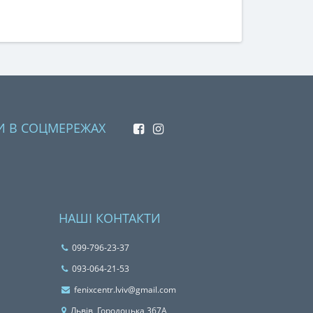
И В СОЦМЕРЕЖАХ
НАШІ КОНТАКТИ
099-796-23-37
093-064-21-53
fenixcentr.lviv@gmail.com
Львiв, Городоцька 367А