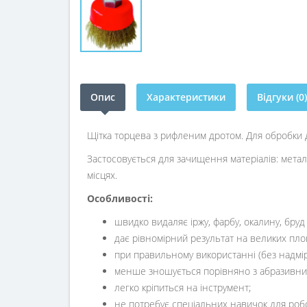
Опис
Характеристики
Відгуки (0)
Щітка торцева з рифленим дротом. Для обробки д
Застосовується для зачищення матеріалів: мета
місцях.
Особливості:
Детальніше:
швидко видаляє іржу, фарбу, окалину, бруд 
https://ars.ua/schitka-
дає рівномірний результат на великих пло
ruchna-
при правильному використанні (без надмір
werk-
менше зношується порівняно з абразивни
plastikova-
легко кріпиться на інструмент;
ruchka.html
не потребує спеціальних навичок для роб