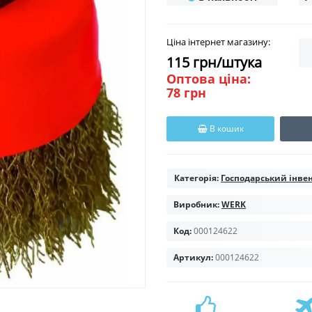
Ціна інтернет магазину:
115 грн/штука
Оптова ціна:
78 грн
В кошик
Категорія:
Господарський інве
Виробник:
WERK
Код:
000124622
Артикул:
000124622