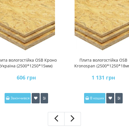
ита вологостійка OSB Кроно
Плита вологостійка OSB
Україна (2500*1250*15мм)
Kronospan (2500*1250*18м
606 грн
1 131 грн
Закінчився
В кошик