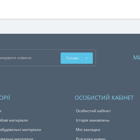
М
Готово
ОРІЇ
ОСОБИСТИЙ КАБІНЕТ
я
Особистий кабінет
бові матеріали
Історія замовлень
обудівельні матеріали
Мої закладки
вальні матеріали
Розсилка новин