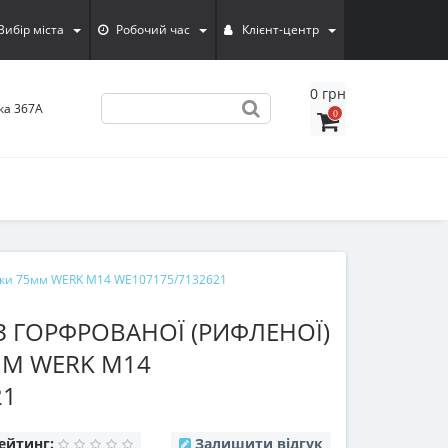
Вибiр мiста
Робочий час
Клієнт-центр
0 грн
ка 367А
0
локи 75мм WERK М14 WE107175/7132621
З ГОРФРОВАНОЇ (РИФЛЕНОЇ)
М WERK М14
21
ейтинг:
Залишити відгук