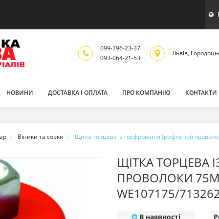
099-796-23-37
Львiв, Городоць
093-064-21-53
НОВИНИ
ДОСТАВКА І ОПЛАТА
ПРО КОМПАНІЮ
КОНТАКТИ
ар
Віники та совки
Щітка торцева із горфрованої (рифленої) прово
ЩІТКА ТОРЦЕВА І
ПРОВОЛОКИ 75М
WE107175/71326
В наявності
Р