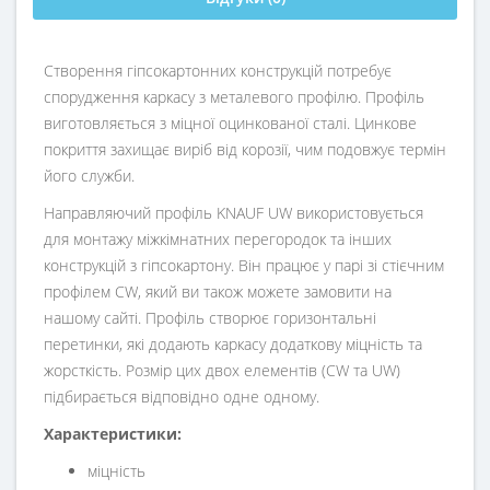
Створення гіпсокартонних конструкцій потребує
спорудження каркасу з металевого профілю. Профіль
виготовляється з міцної оцинкованої сталі. Цинкове
покриття захищає виріб від корозії, чим подовжує термін
його служби.
Направляючий профіль KNAUF UW використовується
для монтажу міжкімнатних перегородок та інших
конструкцій з гіпсокартону. Він працює у парі зі стієчним
профілем CW, який ви також можете замовити на
нашому сайті. Профіль створює горизонтальні
перетинки, які додають каркасу додаткову міцність та
жорсткість. Розмір цих двох елементів (CW та UW)
підбирається відповідно одне одному.
Характеристики:
міцність