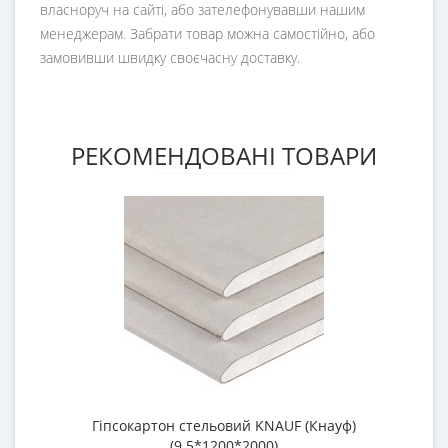
власноруч на сайті, або зателефонувавши нашим
менеджерам. Забрати товар можна самостійно, або
замовивши швидку своєчасну доставку.
РЕКОМЕНДОВАНІ ТОВАРИ
Гіпсокартон стельовий KNAUF (Кнауф)
П
(9.5*1200*2000)