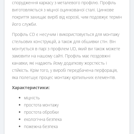
спорудження каркасу з металевого профілю. Профіль
виготовляється з міцної оцинкованої сталі. Цинкове
покриття захищає виріб від корозії, чим подовжує термін
його служби.
Профіль CD є несучим і використовується для монтажу
стельових конструкцій, а також для обшивки стін. Він
монтується в парі з профілем UD, який ви також можете
замовити на нашому сайті. Профіль має поздовжні
канавки, які надають йому додаткову жорсткість і
стійкість. Крім того, у виробі передбачена перфорація,
яка полегшує процес монтажу кріпильних елементів.
Характеристики:
міцність
простота монтажу
простота обробки
екологічна безпека
пожежна безпека