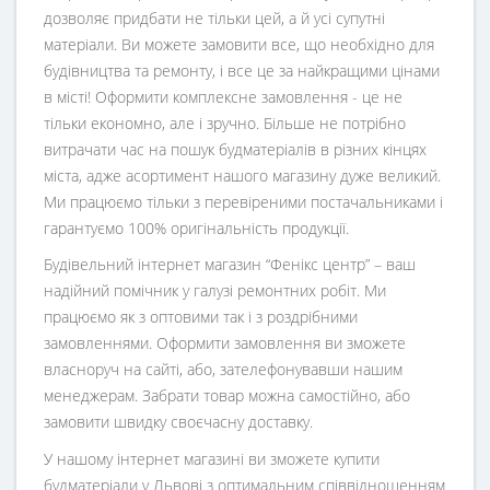
дозволяє придбати не тільки цей, а й усі супутні
матеріали. Ви можете замовити все, що необхідно для
будівництва та ремонту, і все це за найкращими цінами
в місті! Оформити комплексне замовлення - це не
тільки економно, але і зручно. Більше не потрібно
витрачати час на пошук будматеріалів в різних кінцях
міста, адже асортимент нашого магазину дуже великий.
Ми працюємо тільки з перевіреними постачальниками і
гарантуємо 100% оригінальність продукції.
Будівельний інтернет магазин
“
Фенікс центр
” – ваш
надійний помічник у галузі ремонтних робіт. Ми
працюємо як з оптовими так і з роздрібними
замовленнями. Оформити замовлення ви зможете
власноруч на сайті, або, зателефонувавши нашим
менеджерам. Забрати товар можна самостійно, або
замовити швидку своєчасну доставку.
У нашому інтернет магазині ви зможете купити
будматеріали у Львові з оптимальним співвідношенням