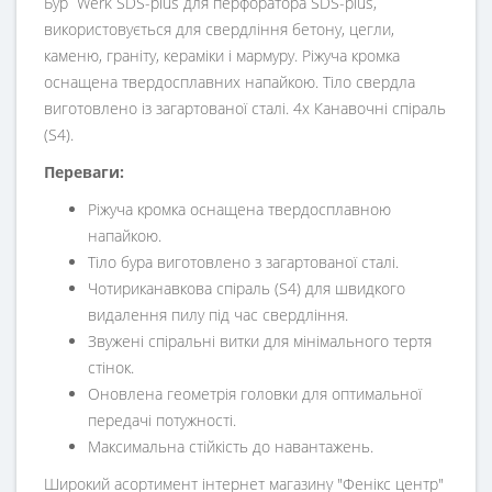
Бур Werk SDS-plus для перфоратора SDS-plus,
використовується для свердління бетону, цегли,
каменю, граніту, кераміки і мармуру. Ріжуча кромка
оснащена твердосплавних напайкою. Тіло свердла
виготовлено із загартованої сталі. 4х Канавочні спіраль
(S4).
Переваги:
Ріжуча кромка оснащена твердосплавною
напайкою.
Тіло бура виготовлено з загартованої сталі.
Чотириканавкова спіраль (S4) для швидкого
видалення пилу під час свердління.
Звужені спіральні витки для мінімального тертя
стінок.
Оновлена геометрія головки для оптимальної
передачі потужності.
Максимальна стійкість до навантажень.
Широкий асортимент інтернет магазину "Фенікс центр"