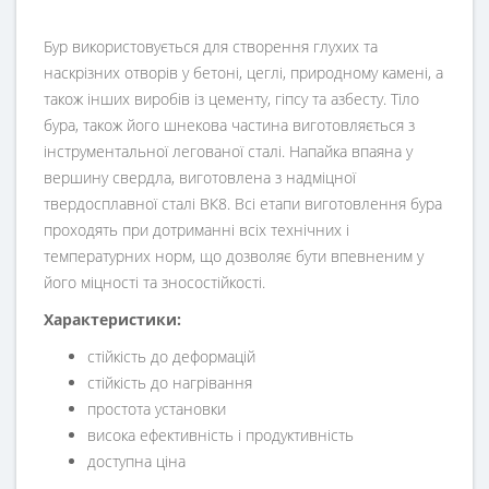
Бур використовується для створення глухих та
наскрізних отворів у бетоні, цеглі, природному камені, а
також інших виробів із цементу, гіпсу та азбесту. Тіло
бура, також його шнекова частина виготовляється з
інструментальної легованої сталі. Напайка впаяна у
вершину свердла, виготовлена з надміцної
твердосплавної сталі ВК8. Всі етапи виготовлення бура
проходять при дотриманні всіх технічних і
температурних норм, що дозволяє бути впевненим у
його міцності та зносостійкості.
Характеристики:
стійкість до деформацій
стійкість до нагрівання
простота установки
висока ефективність і продуктивність
доступна ціна