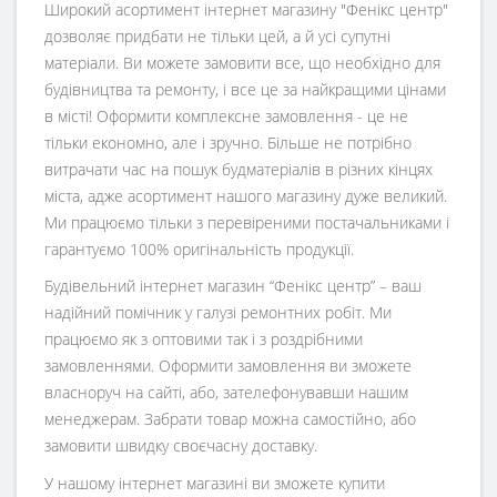
Широкий асортимент інтернет магазину "Фенікс центр"
дозволяє придбати не тільки цей, а й усі супутні
матеріали. Ви можете замовити все, що необхідно для
будівництва та ремонту, і все це за найкращими цінами
в місті! Оформити комплексне замовлення - це не
тільки економно, але і зручно. Більше не потрібно
витрачати час на пошук будматеріалів в різних кінцях
міста, адже асортимент нашого магазину дуже великий.
Ми працюємо тільки з перевіреними постачальниками і
гарантуємо 100% оригінальність продукції.
Будівельний інтернет магазин
“
Фенікс центр
” – ваш
надійний помічник у галузі ремонтних робіт. Ми
працюємо як з оптовими так і з роздрібними
замовленнями. Оформити замовлення ви зможете
власноруч на сайті, або, зателефонувавши нашим
менеджерам. Забрати товар можна самостійно, або
замовити швидку своєчасну доставку.
У нашому інтернет магазині ви зможете купити