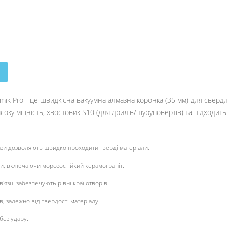
mik Pro - це швидкісна вакуумна алмазна коронка (35 мм) для свердл
ку міцність, хвостовик S10 (для дрилів/шуруповертів) та підходить 
ази дозволяють швидко проходити тверді матеріали.
іки, включаючи морозостійкий керамограніт.
'язці забезпечують рівні краї отворів.
в, залежно від твердості матеріалу.
без удару.