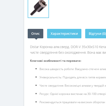
Опис
Характеристики
Відгуки (0)
Distar Коронка алм.сверд. DOR-V 35х30хS10 Kera
чисте свердління без охолодження. Вона має висо
Ключові особливості та переваги:
Висока швидкість роботи: Вакуумно-спечені алм
Універсальність: Підходять для всіх типів керам
Чисте свердління: Високоміцні алмази у твердій зв
Ресурс: Однієї коронки вистачає на 30-100 отворі
Рекомендується працювати на високих оборотах 