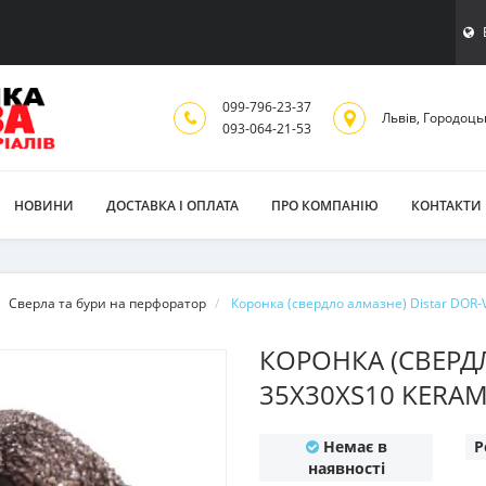
099-796-23-37
Львiв, Городоць
093-064-21-53
НОВИНИ
ДОСТАВКА І ОПЛАТА
ПРО КОМПАНІЮ
КОНТАКТИ
Сверла та бури на перфоратор
Коронка (свердло алмазне) Distar DOR-
КОРОНКА (СВЕРДЛ
35Х30ХS10 KERAM
Немає в
Р
наявності