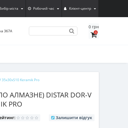
Вибiр мiста
Робочий час
Клієнт-центр
0 грн
ка 367А
0
V 35х30хS10 Keramik Pro
О АЛМАЗНЕ) DISTAR DOR-V
IK PRO
ейтинг:
Залишити відгук