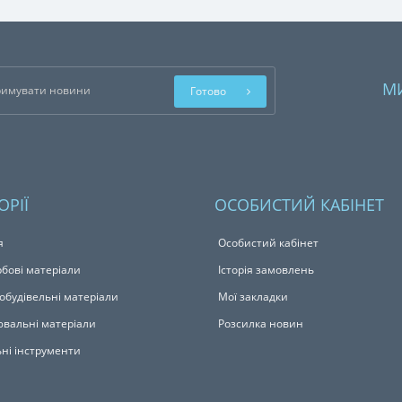
М
Готово
ОРІЇ
ОСОБИСТИЙ КАБІНЕТ
я
Особистий кабінет
бові матеріали
Історія замовлень
обудівельні матеріали
Мої закладки
вальні матеріали
Розсилка новин
ьні інструменти