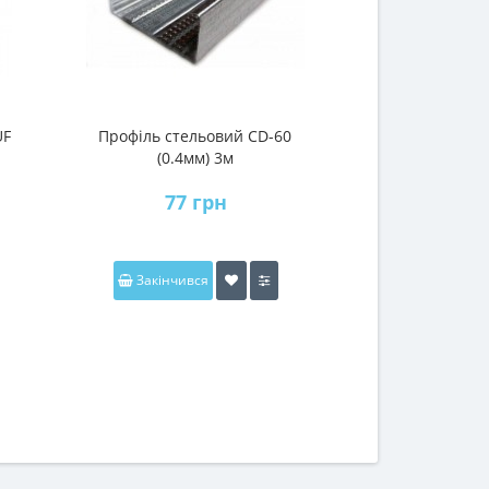
UF
Профіль стельовий CD-60
Профіль сте
(0.4мм) 3м
(0.4м
77 грн
108
Закінчився
Закінчив