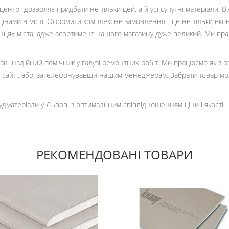
ентр" дозволяє придбати не тільки цей, а й усі супутні матеріали. 
цінами в місті! Оформити комплексне замовлення - це не тільки еко
кінцях міста, адже асортимент нашого магазину дуже великий. Ми пр
 ваш надійний помічник у галузі ремонтних робіт. Ми працюємо як з 
сайті, або, зателефонувавши нашим менеджерам. Забрати товар мо
удматеріали у Львові з оптимальним співвідношенням ціни і якості!
РЕКОМЕНДОВАНІ ТОВАРИ