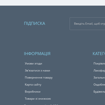
ПІДПИСКА
ІНФОРМАЦІЯ
КАТЕГ
Умови згоди
Покрівл
Зв'язатися з нами
Лакофар
Повернення товару
Загальн
Карта сайту
Оздоблю
Виробники
Будівел
Товари зі знижкою