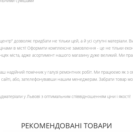
ельними сумішами
ентр" дозволяє придбати не тільки цей, а й усі супутні матеріали. 
цінами в місті! Оформити комплексне замовлення - це не тільки еко
кінцях міста, адже асортимент нашого магазину дуже великий. Ми пр
 ваш надійний помічник у галузі ремонтних робіт. Ми працюємо як з 
сайті, або, зателефонувавши нашим менеджерам. Забрати товар мо
удматеріали у Львові з оптимальним співвідношенням ціни і якості!
РЕКОМЕНДОВАНІ ТОВАРИ