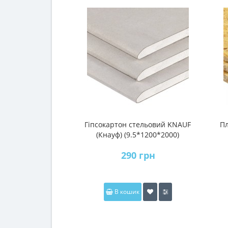
Гіпсокартон стельовий KNAUF
Пл
(Кнауф) (9.5*1200*2000)
290 грн
В кошик