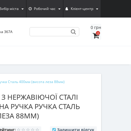
Вибiр мiста
Робочий час
Клієнт-центр
0 грн
ка 367А
0
учка Сталь 400мм (висота леза 88мм)
 З НЕРЖАВІЮЧОЇ СТАЛІ
А РУЧКА РУЧКА СТАЛЬ
ЛЕЗА 88ММ)
ейтинг:
Залишити відгук