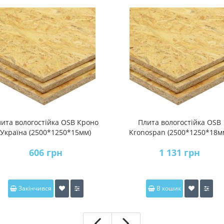
ита вологостійка OSB Кроно
Плита вологостійка OSB
Україна (2500*1250*15мм)
Kronospan (2500*1250*18м
606 грн
1 131 грн
Закінчився
В кошик