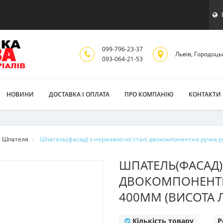
099-796-23-37
Львiв, Городоць
093-064-21-53
НОВИНИ
ДОСТАВКА І ОПЛАТА
ПРО КОМПАНІЮ
КОНТАКТИ
Шпателя
Шпатель(фасад) з нержавіючої сталі двокомпонентна ручка р
ШПАТЕЛЬ(ФАСАД)
ДВОКОМПОНЕНТН
400ММ (ВИСОТА 
Кількість товару
Р