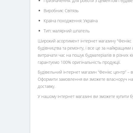
Призначення: для роботи з цементом і будів
Виробник: Світязь
Країна походження: Україна
Тип: малярний шпатель
Широкий асортимент інтернет магазину "Фенікс ц
будівництва та ремонту, і все це за найкращими 
витрачати час на пошук будматеріалів в різних 
гарантуємо 100% оригінальність продукції.
Будівельний інтернет магазин
“
Фенікс центр
” –
Оформити замовлення ви зможете власноруч на 
доставку.
У нашому інтернет магазині ви зможете купити б