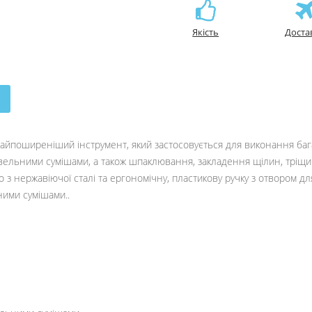
Якість
Доста
йпоширеніший інструмент, який застосовується для виконання бага
івельними сумішами, а також шпаклювання, закладення щілин, тріщи
з нержавіючої сталі та ергономічну, пластикову ручку з отвором дл
ними сумішами..