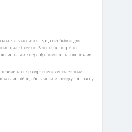
Ви можете замовити все, що необхідно для
номно, але і зручно. Більше не потрібно
ацюємо тільки з перевіреними постачальниками і
оптовими так і з роздрібними замовленнями.
жна самостійно, або замовити швидку своєчасну