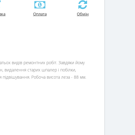
вка
Оплата
Обмін
тьох видів ремонтних робіт. Завдяки йому
н, видалення старих шпалер і побілки,
я підвішування. Робоча висота леза - 88 мм.