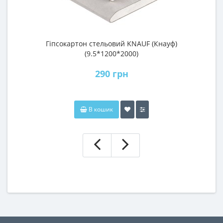
Гіпсокартон стельовий KNAUF (Кнауф)
П
(9.5*1200*2000)
290 грн
В кошик