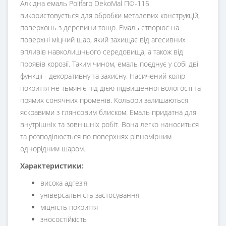
Алкідна емаль Polifarb DekoMal ПФ-115
використовується для обробки металевих конструкцій,
поверхонь з деревини тощо. Емаль створює на
поверхні міцний шар, який захищає від агесивних
впливів навколишнього середовища, а також від
проявів корозії. Таким чином, емаль поєднує у собі дві
функції - декоративну та захисну. Насичений колір
покриття не тьмяніє під дією підвищенної вологості та
прямих сонячних променів. Кольори залишаються
яскравими з глянсовим блиском. Емаль придатна для
внутрішніх та зовнішніх робіт. Вона легко наноситься
та розподілюється по поверхнях рівномірним
однорідним шаром.
Характеристики:
висока адгезія
універсальність застосування
міцність покриття
зносостійкість