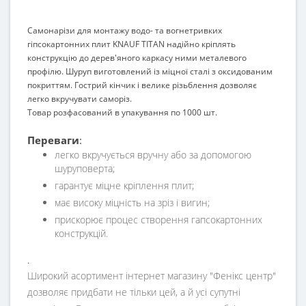
Самонарізи для монтажу водо- та вогнетривких
гіпсокартонних плит KNAUF TITAN надійно кріплять
конструкцію до дерев'яного каркасу ними металевого
профілю. Шуруп виготовлений із міцної сталі з оксидованим
покриттям. Гострий кінчик і велике різьблення дозволяє
легко вкручувати саморіз.
Товар розфасований в упакування по 1000 шт.
Переваги
:
легко вкручується вручну або за допомогою
шуруповерта;
гарантує міцне кріплення плит;
має високу міцність на зріз і вигин;
прискорює процес створення гапсокартонних
конструкцій.
.
Широкий асортимент інтернет магазину "Фенікс центр"
дозволяє придбати не тільки цей, а й усі супутні