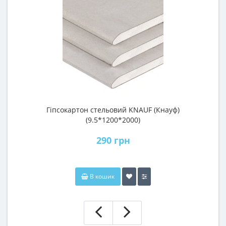
Гіпсокартон стельовий KNAUF (Кнауф)
П
(9.5*1200*2000)
290 грн
В кошик